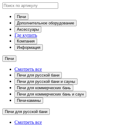
Печи
Дополнительное оборудование
Аксессуары
Где купить
Компания
Информация
Печи
Смотреть все
Печи для русской бани
Печи для русской бани и сауны
Печи для коммерческих бань
Печи для коммерческих бань и саун
Печи-камины
Печи для русской бани
Смотреть все