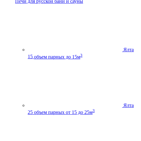
Печи для русской бани и сауны
Ялта
3
15
объем парных до 15м
Ялта
3
25
объем парных от 15 до 25м