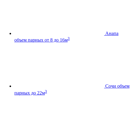
Анапа
3
объем парных от 8 до 16м
Сочи
объем
3
парных до 22м