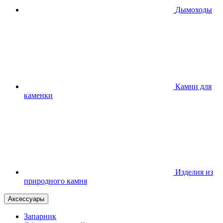
Дымоходы
Камни для
каменки
Изделия из
природного камня
Аксессуары
Запарник