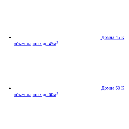
Домна 45 К
3
объем парных до 45м
Домна 60 К
3
объем парных до 60м