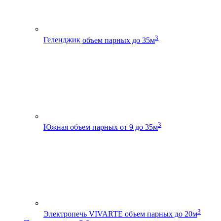
3
Геленджик
объем парных до 35м
3
Южная
объем парных от 9 до 35м
3
Электропечь VIVARTE
объем парных до 20м