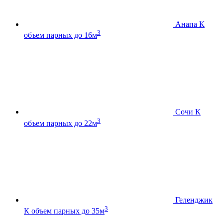
Анапа К
3
объем парных до 16м
Сочи К
3
объем парных до 22м
Геленджик
3
К
объем парных до 35м