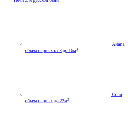
Печи для русской бани
Анапа
3
объем парных от 8 до 16м
Сочи
3
объем парных до 22м