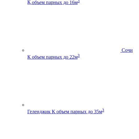
3
К
объем парных до 16м
Сочи
3
К
объем парных до 22м
3
Геленджик К
объем парных до 35м