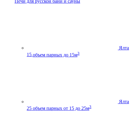
Печи для русской бани и сауны
Ялта
3
15
объем парных до 15м
Ялта
3
25
объем парных от 15 до 25м