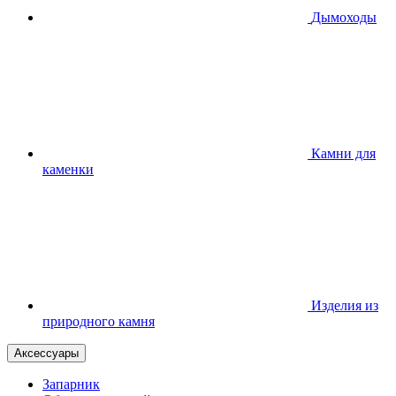
Дымоходы
Камни для
каменки
Изделия из
природного камня
Аксессуары
Запарник