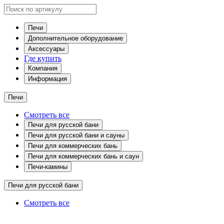
Печи
Дополнительное оборудование
Аксессуары
Где купить
Компания
Информация
Печи
Смотреть все
Печи для русской бани
Печи для русской бани и сауны
Печи для коммерческих бань
Печи для коммерческих бань и саун
Печи-камины
Печи для русской бани
Смотреть все