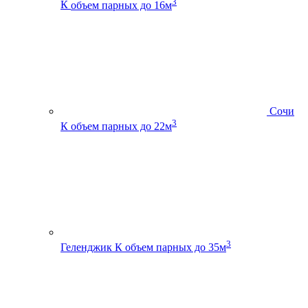
3
К
объем парных до 16м
Сочи
3
К
объем парных до 22м
3
Геленджик К
объем парных до 35м