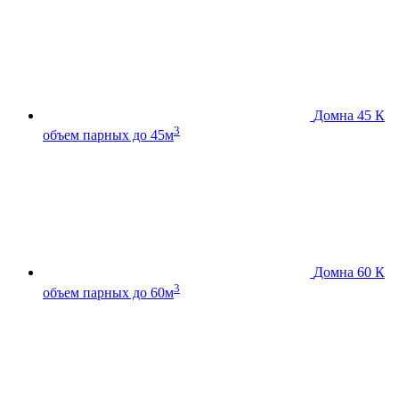
Домна 45 К
3
объем парных до 45м
Домна 60 К
3
объем парных до 60м