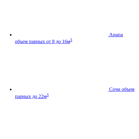
Анапа
3
объем парных от 8 до 16м
Сочи
объем
3
парных до 22м