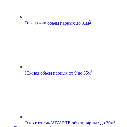
3
Геленджик
объем парных до 35м
3
Южная
объем парных от 9 до 35м
3
Электропечь VIVARTE
объем парных до 20м