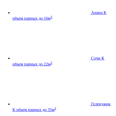
Анапа К
3
объем парных до 16м
Сочи К
3
объем парных до 22м
Геленджик
3
К
объем парных до 35м