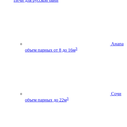
Печи для русской бани
Анапа
3
объем парных от 8 до 16м
Сочи
3
объем парных до 22м