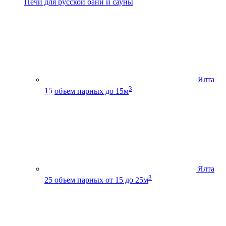
Печи для русской бани и сауны
Ялта
3
15
объем парных до 15м
Ялта
3
25
объем парных от 15 до 25м