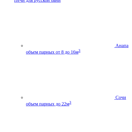
Печи для русской бани
Анапа
3
объем парных от 8 до 16м
Сочи
3
объем парных до 22м