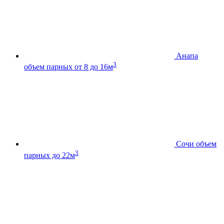
Анапа
3
объем парных от 8 до 16м
Сочи
объем
3
парных до 22м