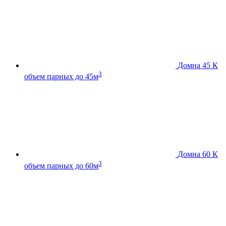
Домна 45 К
3
объем парных до 45м
Домна 60 К
3
объем парных до 60м