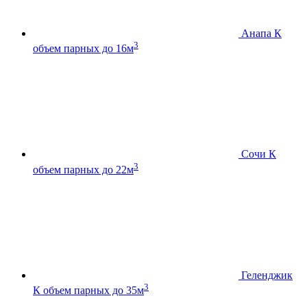
Анапа К
3
объем парных до 16м
Сочи К
3
объем парных до 22м
Геленджик
3
К
объем парных до 35м