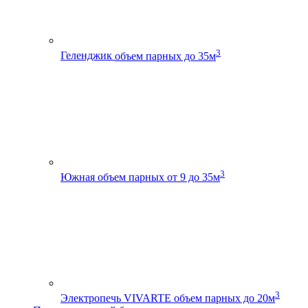
3
Геленджик
объем парных до 35м
3
Южная
объем парных от 9 до 35м
3
Электропечь VIVARTE
объем парных до 20м