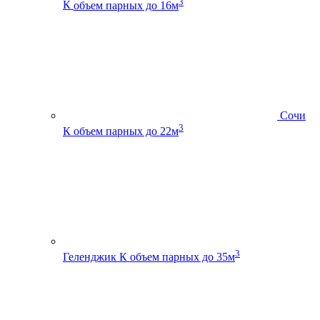
3
К
объем парных до 16м
Сочи
3
К
объем парных до 22м
3
Геленджик К
объем парных до 35м