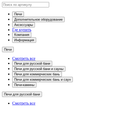
Печи
Дополнительное оборудование
Аксессуары
Где купить
Компания
Информация
Печи
Смотреть все
Печи для русской бани
Печи для русской бани и сауны
Печи для коммерческих бань
Печи для коммерческих бань и саун
Печи-камины
Печи для русской бани
Смотреть все