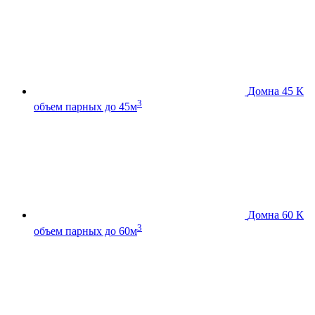
Домна 45 К
3
объем парных до 45м
Домна 60 К
3
объем парных до 60м