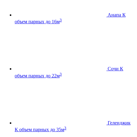
Анапа К
3
объем парных до 16м
Сочи К
3
объем парных до 22м
Геленджик
3
К
объем парных до 35м