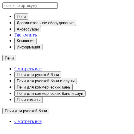
Печи
Дополнительное оборудование
Аксессуары
Где купить
Компания
Информация
Печи
Смотреть все
Печи для русской бани
Печи для русской бани и сауны
Печи для коммерческих бань
Печи для коммерческих бань и саун
Печи-камины
Печи для русской бани
Смотреть все