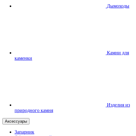
Дымоходы
Камни для
каменки
Изделия из
природного камня
Аксессуары
Запарник