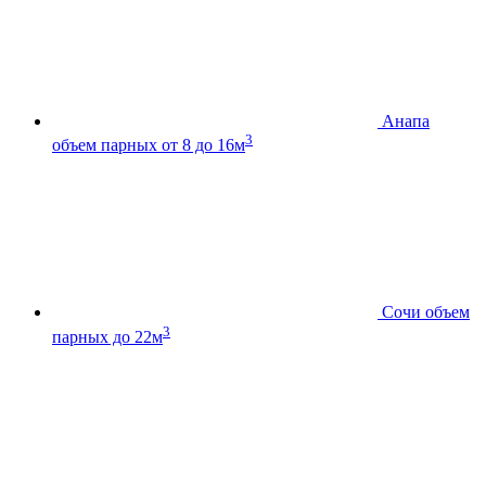
Анапа
3
объем парных от 8 до 16м
Сочи
объем
3
парных до 22м