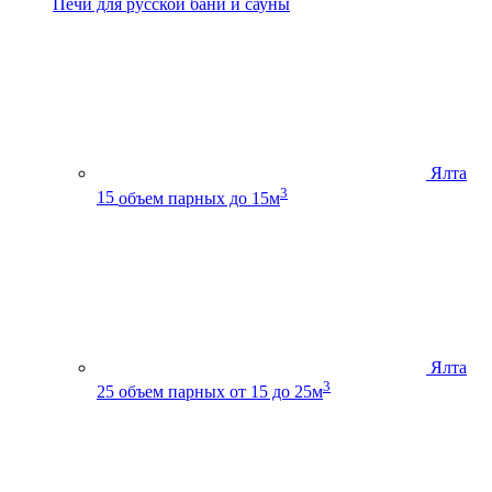
Печи для русской бани и сауны
Ялта
3
15
объем парных до 15м
Ялта
3
25
объем парных от 15 до 25м