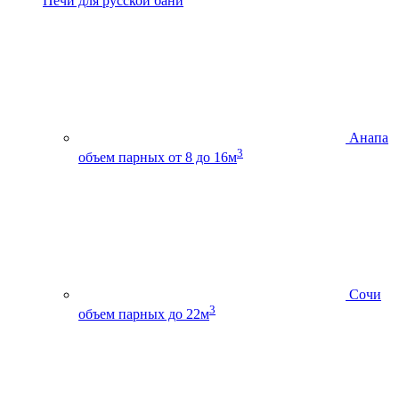
Печи для русской бани
Анапа
3
объем парных от 8 до 16м
Сочи
3
объем парных до 22м