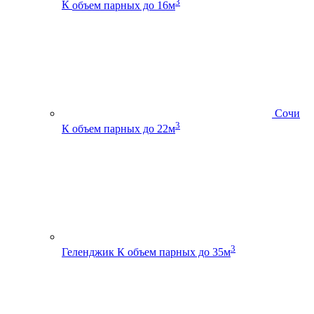
3
К
объем парных до 16м
Сочи
3
К
объем парных до 22м
3
Геленджик К
объем парных до 35м