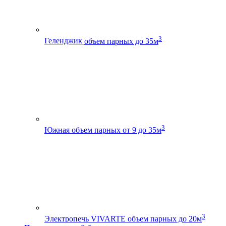
3
Геленджик
объем парных до 35м
3
Южная
объем парных от 9 до 35м
3
Электропечь VIVARTE
объем парных до 20м