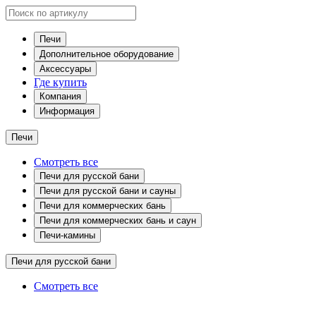
Печи
Дополнительное оборудование
Аксессуары
Где купить
Компания
Информация
Печи
Смотреть все
Печи для русской бани
Печи для русской бани и сауны
Печи для коммерческих бань
Печи для коммерческих бань и саун
Печи-камины
Печи для русской бани
Смотреть все