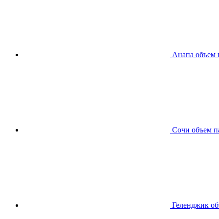
Анапа
объем 
Сочи
объем п
Геленджик
об