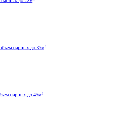
 парных до 22м
3
объем парных до 35м
3
бъем парных до 45м