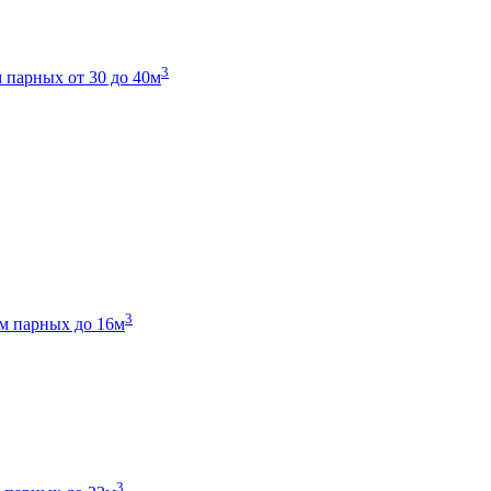
3
 парных от 30 до 40м
3
м парных до 16м
3