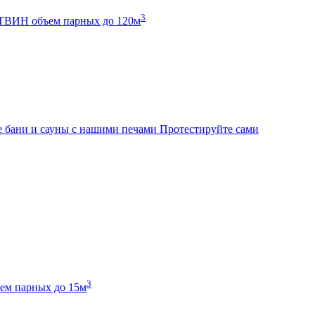
3
К ТВИН
объем парных до 120м
 бани и сауны с нашими печами
Протестируйте сами
3
ем парных до 15м