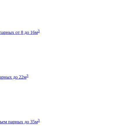
3
парных от 8 до 16м
3
арных до 22м
3
ъем парных до 35м