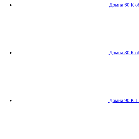
Домна 60 К
о
Домна 80 К
о
Домна 90 К