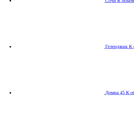
Сочи К
объем
Геленджик К
Домна 45 К
о