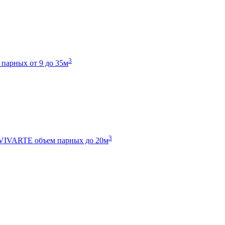
3
 парных от 9 до 35м
3
 VIVARTE
объем парных до 20м