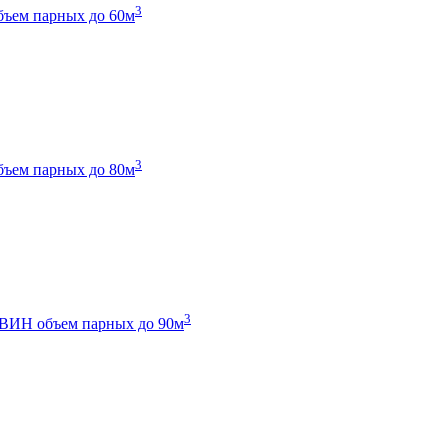
3
бъем парных до 60м
3
бъем парных до 80м
3
 ТВИН
объем парных до 90м