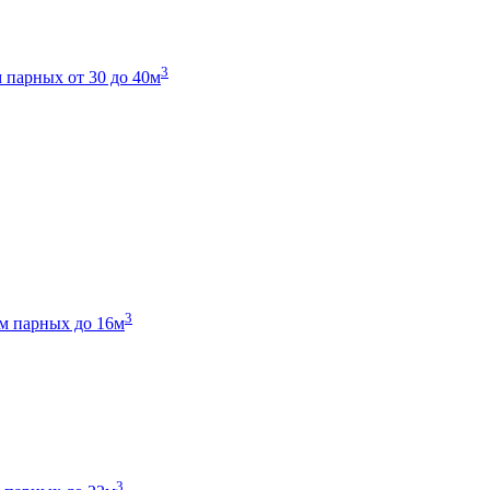
3
 парных от 30 до 40м
3
м парных до 16м
3