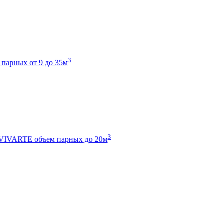
3
 парных от 9 до 35м
3
 VIVARTE
объем парных до 20м