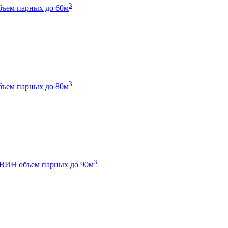
3
бъем парных до 60м
3
бъем парных до 80м
3
 ТВИН
объем парных до 90м