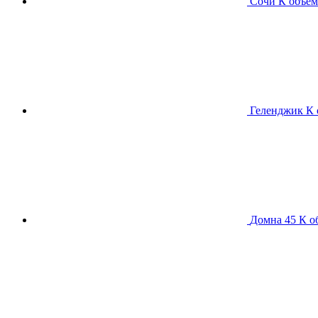
Сочи К
объем
Геленджик К
Домна 45 К
о