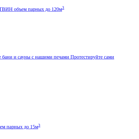
3
К ТВИН
объем парных до 120м
 бани и сауны с нашими печами
Протестируйте сами
3
ем парных до 15м