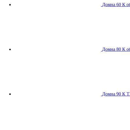
Домна 60 К
о
Домна 80 К
о
Домна 90 К