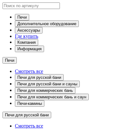
Печи
Дополнительное оборудование
Аксессуары
Где купить
Компания
Информация
Печи
Смотреть все
Печи для русской бани
Печи для русской бани и сауны
Печи для коммерческих бань
Печи для коммерческих бань и саун
Печи-камины
Печи для русской бани
Смотреть все