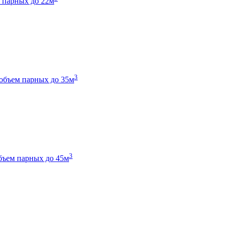
 парных до 22м
3
объем парных до 35м
3
бъем парных до 45м