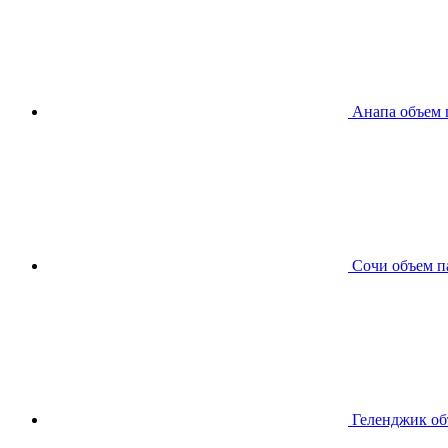
Анапа
объем 
Сочи
объем п
Геленджик
об