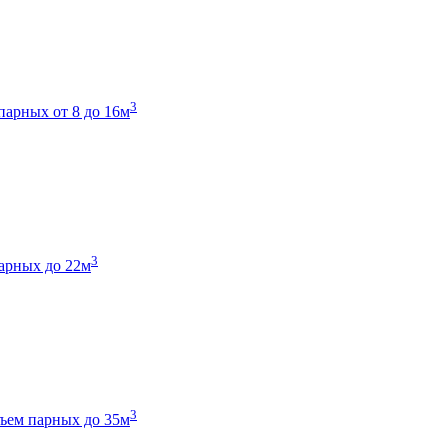
3
парных от 8 до 16м
3
арных до 22м
3
ъем парных до 35м