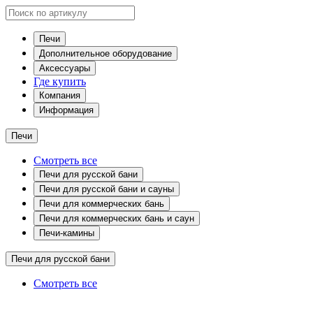
Печи
Дополнительное оборудование
Аксессуары
Где купить
Компания
Информация
Печи
Смотреть все
Печи для русской бани
Печи для русской бани и сауны
Печи для коммерческих бань
Печи для коммерческих бань и саун
Печи-камины
Печи для русской бани
Смотреть все