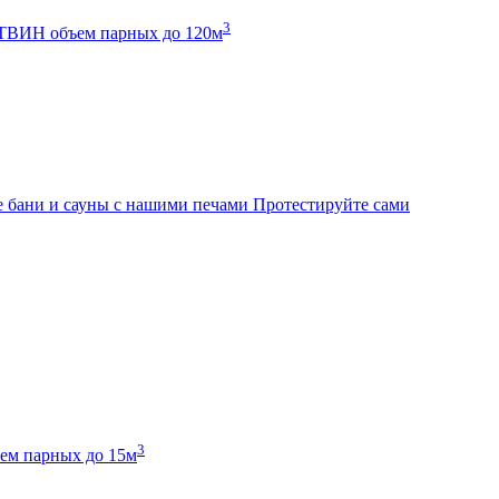
3
К ТВИН
объем парных до 120м
 бани и сауны с нашими печами
Протестируйте сами
3
ем парных до 15м