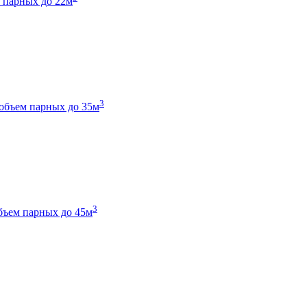
 парных до 22м
3
объем парных до 35м
3
бъем парных до 45м