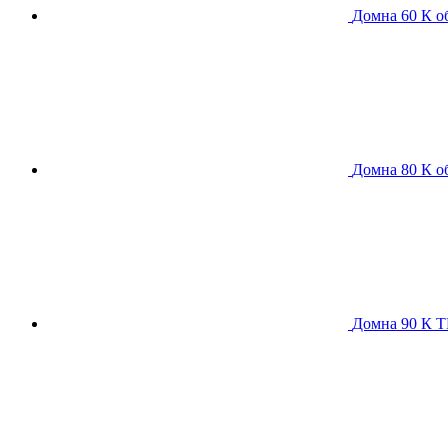
Домна 60 К
о
Домна 80 К
о
Домна 90 К