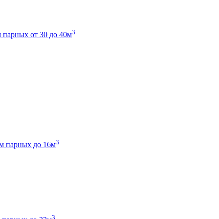
3
 парных от 30 до 40м
3
м парных до 16м
3