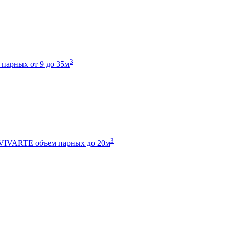
3
 парных от 9 до 35м
3
 VIVARTE
объем парных до 20м