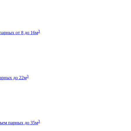
3
парных от 8 до 16м
3
арных до 22м
3
ъем парных до 35м