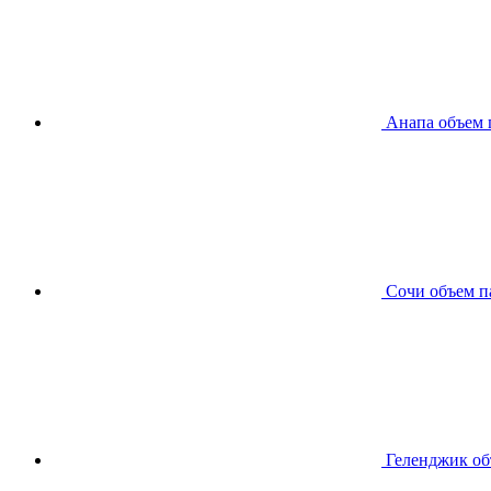
Анапа
объем 
Сочи
объем п
Геленджик
об