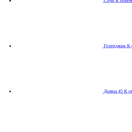
Сочи К
объем
Геленджик К
Домна 45 К
о