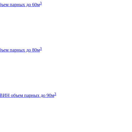
3
бъем парных до 60м
3
бъем парных до 80м
3
 ТВИН
объем парных до 90м