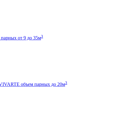
3
 парных от 9 до 35м
3
 VIVARTE
объем парных до 20м