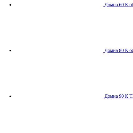
Домна 60 К
о
Домна 80 К
о
Домна 90 К