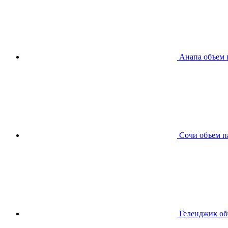
Анапа
объем 
Сочи
объем п
Геленджик
об