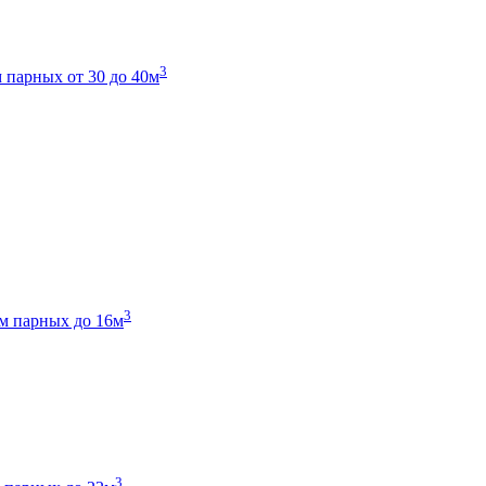
3
 парных от 30 до 40м
3
м парных до 16м
3