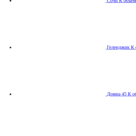
Сочи К
объем
Геленджик К
Домна 45 К
о