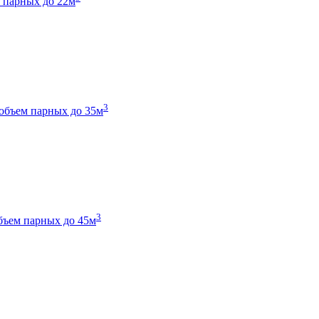
 парных до 22м
3
объем парных до 35м
3
бъем парных до 45м