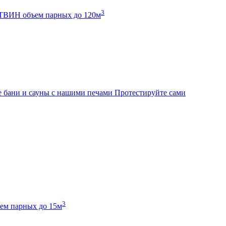
3
К ТВИН
объем парных до 120м
 бани и сауны с нашими печами
Протестируйте сами
3
ем парных до 15м