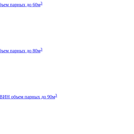
3
бъем парных до 60м
3
бъем парных до 80м
3
 ТВИН
объем парных до 90м