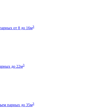
3
парных от 8 до 16м
3
арных до 22м
3
ъем парных до 35м