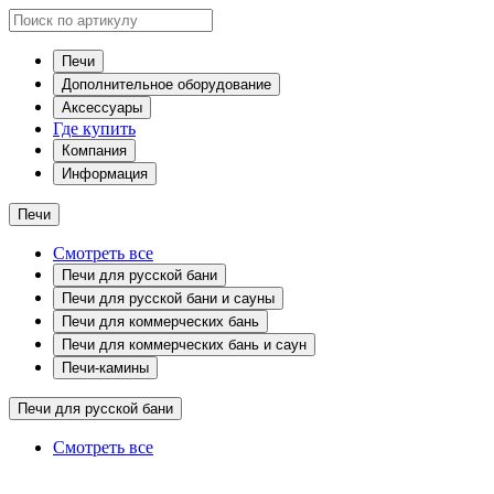
Печи
Дополнительное оборудование
Аксессуары
Где купить
Компания
Информация
Печи
Смотреть все
Печи для русской бани
Печи для русской бани и сауны
Печи для коммерческих бань
Печи для коммерческих бань и саун
Печи-камины
Печи для русской бани
Смотреть все