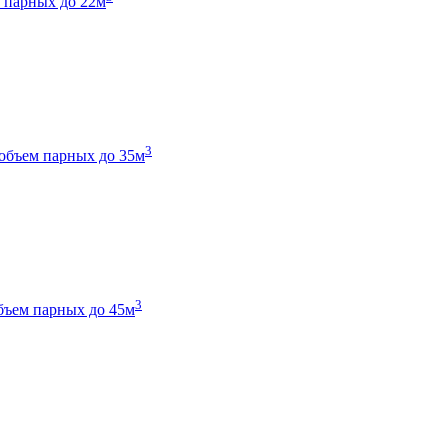
 парных до 22м
3
объем парных до 35м
3
бъем парных до 45м