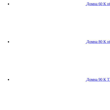
Домна 60 К
о
Домна 80 К
о
Домна 90 К