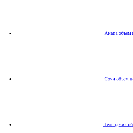
Анапа
объем 
Сочи
объем п
Геленджик
об