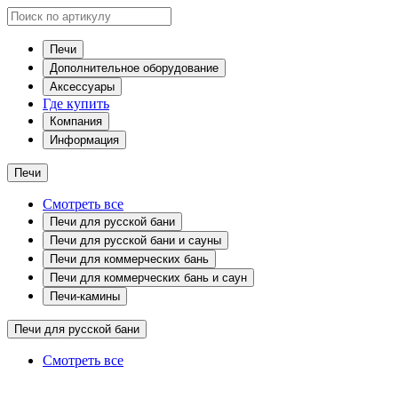
Печи
Дополнительное оборудование
Аксессуары
Где купить
Компания
Информация
Печи
Смотреть все
Печи для русской бани
Печи для русской бани и сауны
Печи для коммерческих бань
Печи для коммерческих бань и саун
Печи-камины
Печи для русской бани
Смотреть все