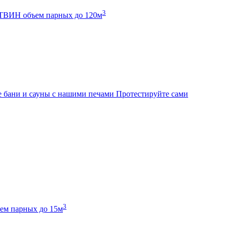
3
К ТВИН
объем парных до 120м
 бани и сауны с нашими печами
Протестируйте сами
3
ем парных до 15м