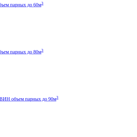
3
бъем парных до 60м
3
бъем парных до 80м
3
 ТВИН
объем парных до 90м