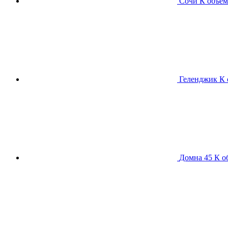
Сочи К
объем
Геленджик К
Домна 45 К
о