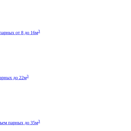
3
парных от 8 до 16м
3
арных до 22м
3
ъем парных до 35м