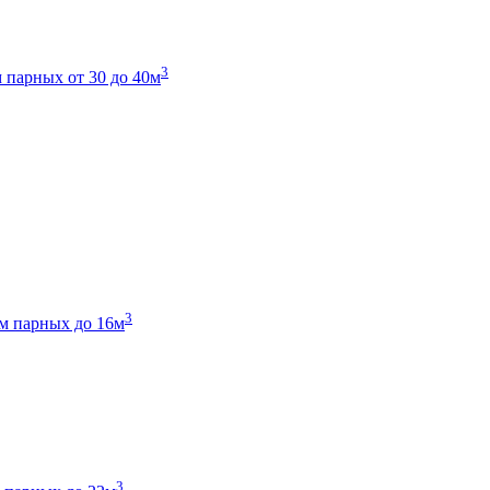
3
 парных от 30 до 40м
3
м парных до 16м
3