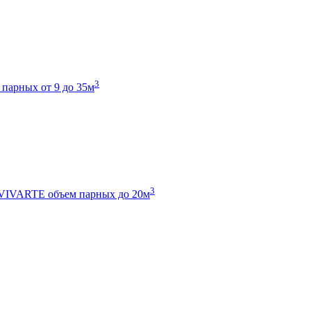
3
 парных от 9 до 35м
3
 VIVARTE
объем парных до 20м