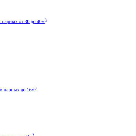
3
 парных от 30 до 40м
3
м парных до 16м
3