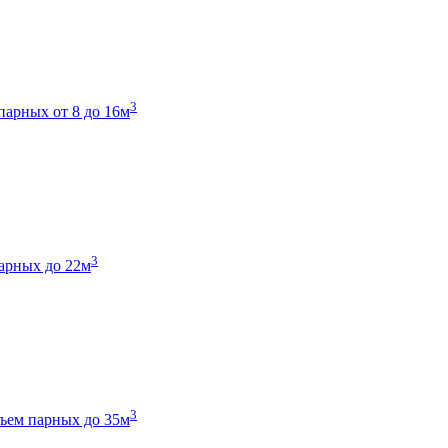
3
парных от 8 до 16м
3
арных до 22м
3
ъем парных до 35м