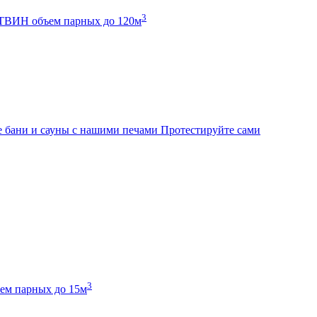
3
К ТВИН
объем парных до 120м
 бани и сауны с нашими печами
Протестируйте сами
3
ем парных до 15м