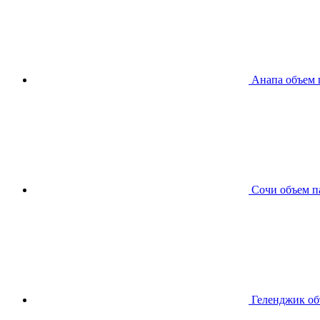
Анапа
объем 
Сочи
объем п
Геленджик
об