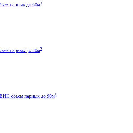
3
бъем парных до 60м
3
бъем парных до 80м
3
 ТВИН
объем парных до 90м