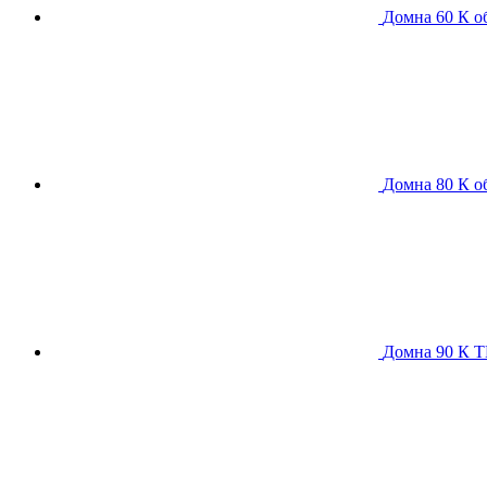
Домна 60 К
о
Домна 80 К
о
Домна 90 К