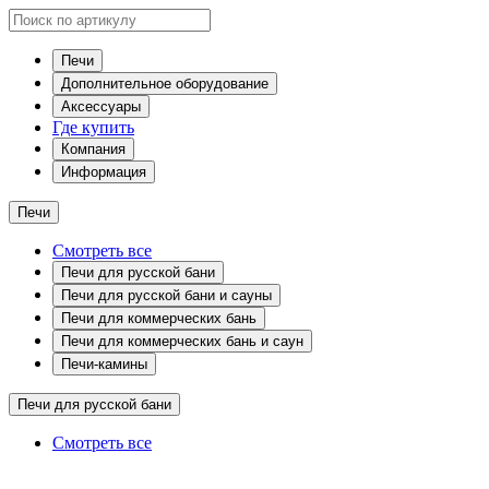
Печи
Дополнительное оборудование
Аксессуары
Где купить
Компания
Информация
Печи
Смотреть все
Печи для русской бани
Печи для русской бани и сауны
Печи для коммерческих бань
Печи для коммерческих бань и саун
Печи-камины
Печи для русской бани
Смотреть все