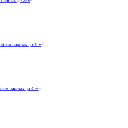
 парных до 22м
3
объем парных до 35м
3
бъем парных до 45м