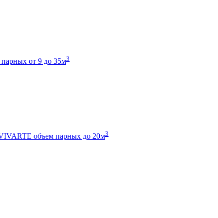
3
 парных от 9 до 35м
3
 VIVARTE
объем парных до 20м