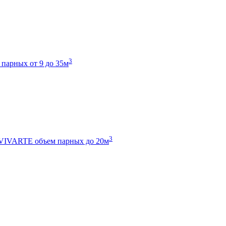
3
 парных от 9 до 35м
3
 VIVARTE
объем парных до 20м