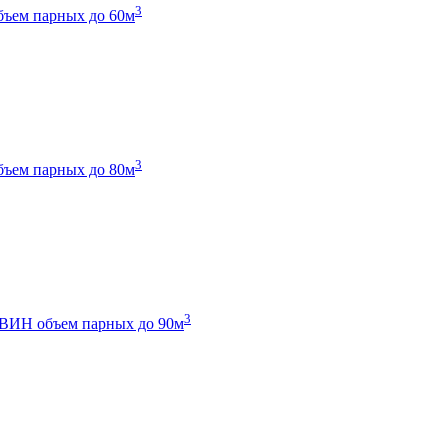
3
бъем парных до 60м
3
бъем парных до 80м
3
 ТВИН
объем парных до 90м