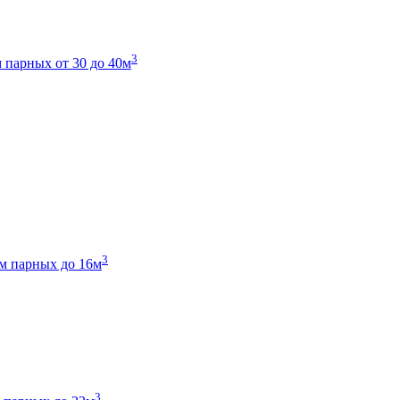
3
 парных от 30 до 40м
3
м парных до 16м
3