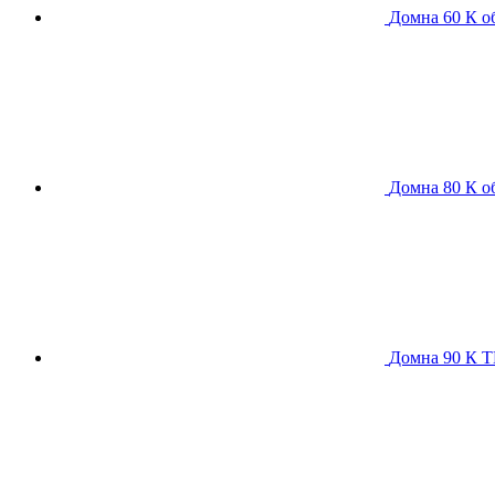
Домна 60 К
о
Домна 80 К
о
Домна 90 К