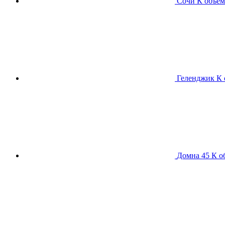
Сочи К
объем
Геленджик К
Домна 45 К
о