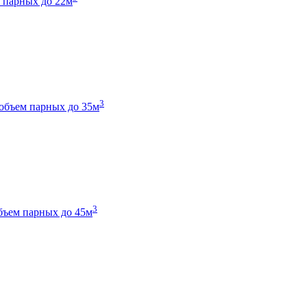
 парных до 22м
3
объем парных до 35м
3
бъем парных до 45м