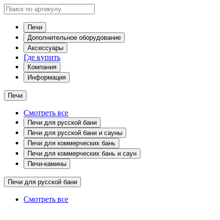
Печи
Дополнительное оборудование
Аксессуары
Где купить
Компания
Информация
Печи
Смотреть все
Печи для русской бани
Печи для русской бани и сауны
Печи для коммерческих бань
Печи для коммерческих бань и саун
Печи-камины
Печи для русской бани
Смотреть все