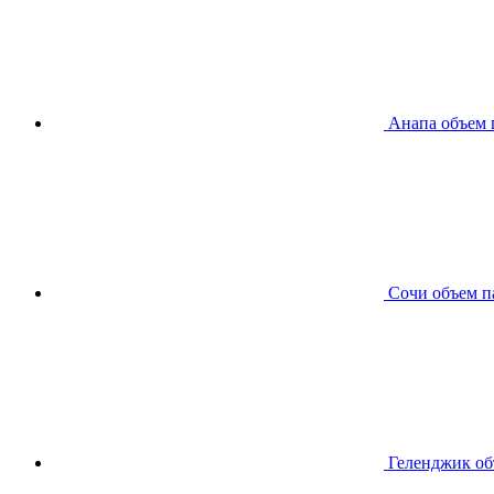
Анапа
объем 
Сочи
объем п
Геленджик
об