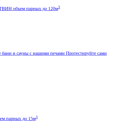
3
К ТВИН
объем парных до 120м
 бани и сауны с нашими печами
Протестируйте сами
3
ем парных до 15м