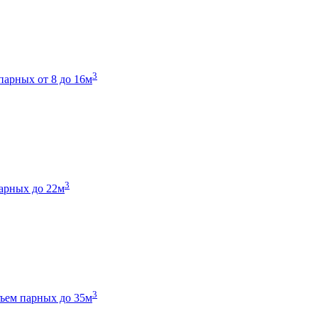
3
парных от 8 до 16м
3
арных до 22м
3
ъем парных до 35м