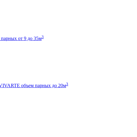
3
 парных от 9 до 35м
3
 VIVARTE
объем парных до 20м