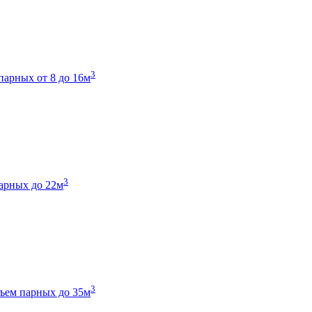
3
парных от 8 до 16м
3
арных до 22м
3
ъем парных до 35м