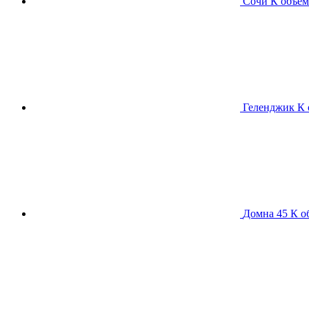
Сочи К
объем
Геленджик К
Домна 45 К
о