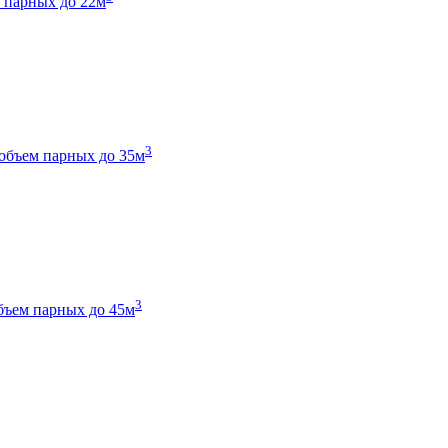
 парных до 22м
3
объем парных до 35м
3
бъем парных до 45м