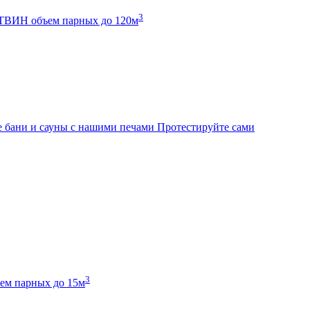
3
К ТВИН
объем парных до 120м
 бани и сауны с нашими печами
Протестируйте сами
3
ем парных до 15м