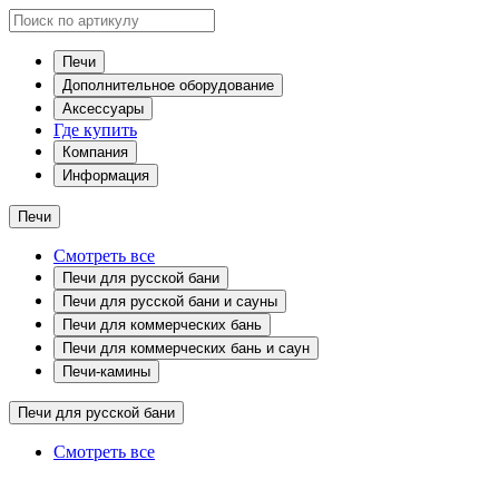
Печи
Дополнительное оборудование
Аксессуары
Где купить
Компания
Информация
Печи
Смотреть все
Печи для русской бани
Печи для русской бани и сауны
Печи для коммерческих бань
Печи для коммерческих бань и саун
Печи-камины
Печи для русской бани
Смотреть все