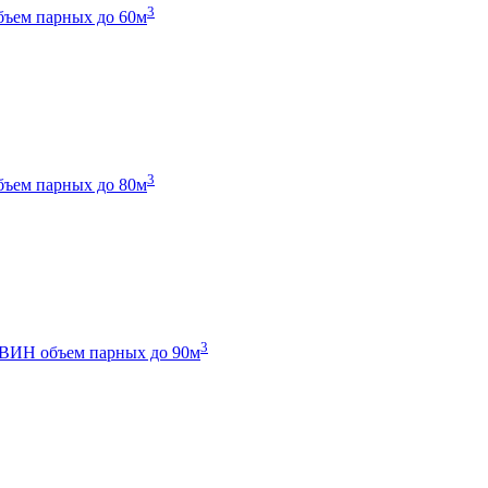
3
бъем парных до 60м
3
бъем парных до 80м
3
 ТВИН
объем парных до 90м