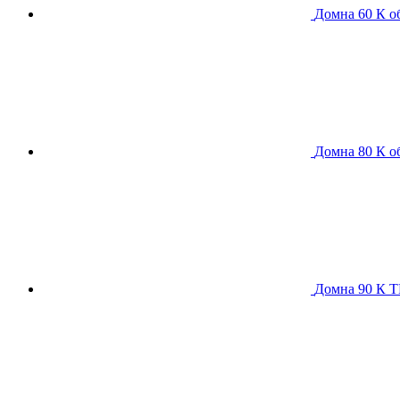
Домна 60 К
о
Домна 80 К
о
Домна 90 К