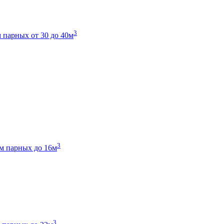
3
 парных от 30 до 40м
3
м парных до 16м
3