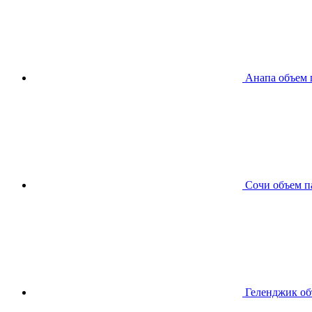
Анапа
объем 
Сочи
объем п
Геленджик
об