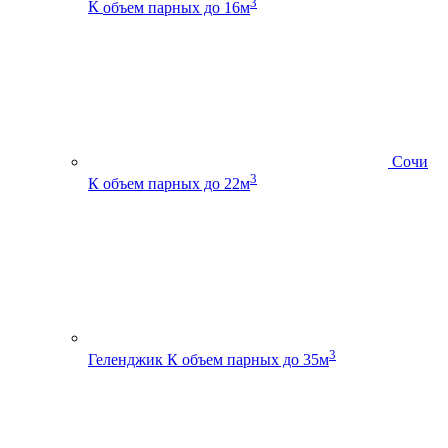
3
К
объем парных до 16м
Сочи
3
К
объем парных до 22м
3
Геленджик К
объем парных до 35м