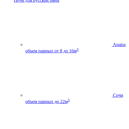
Печи для русской бани
Анапа
3
объем парных от 8 до 16м
Сочи
3
объем парных до 22м