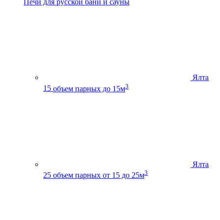
Печи для русской бани и сауны
Ялта
3
15
объем парных до 15м
Ялта
3
25
объем парных от 15 до 25м