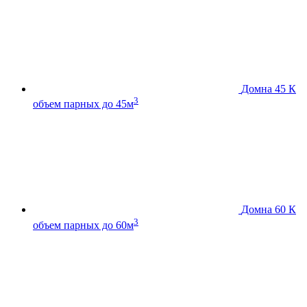
Домна 45 К
3
объем парных до 45м
Домна 60 К
3
объем парных до 60м