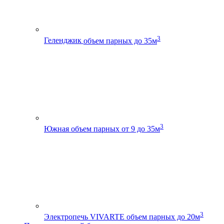
3
Геленджик
объем парных до 35м
3
Южная
объем парных от 9 до 35м
3
Электропечь VIVARTE
объем парных до 20м