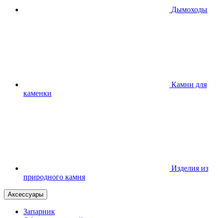
Дымоходы
Камни для
каменки
Изделия из
природного камня
Аксессуары
Запарник