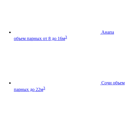
Анапа
3
объем парных от 8 до 16м
Сочи
объем
3
парных до 22м