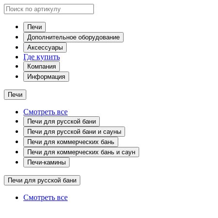
Печи
Дополнительное оборудование
Аксессуары
Где купить
Компания
Информация
Печи
Смотреть все
Печи для русской бани
Печи для русской бани и сауны
Печи для коммерческих бань
Печи для коммерческих бань и саун
Печи-камины
Печи для русской бани
Смотреть все