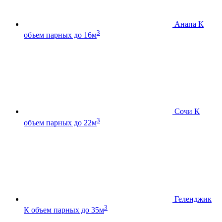
Анапа К
3
объем парных до 16м
Сочи К
3
объем парных до 22м
Геленджик
3
К
объем парных до 35м