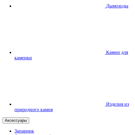
Дымоходы
Камни для
каменки
Изделия из
природного камня
Аксессуары
Запарник