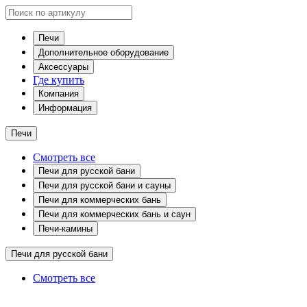
Печи
Дополнительное оборудование
Аксессуары
Где купить
Компания
Информация
Печи
Смотреть все
Печи для русской бани
Печи для русской бани и сауны
Печи для коммерческих бань
Печи для коммерческих бань и саун
Печи-камины
Печи для русской бани
Смотреть все