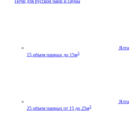
Печи для русской бани и сауны
Ялта
3
15
объем парных до 15м
Ялта
3
25
объем парных от 15 до 25м