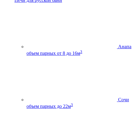
Печи для русской бани
Анапа
3
объем парных от 8 до 16м
Сочи
3
объем парных до 22м