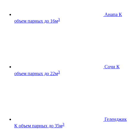
Анапа К
3
объем парных до 16м
Сочи К
3
объем парных до 22м
Геленджик
3
К
объем парных до 35м