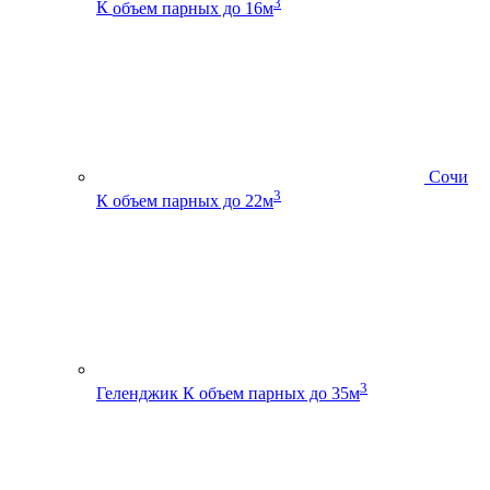
3
К
объем парных до 16м
Сочи
3
К
объем парных до 22м
3
Геленджик К
объем парных до 35м