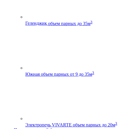
3
Геленджик
объем парных до 35м
3
Южная
объем парных от 9 до 35м
3
Электропечь VIVARTE
объем парных до 20м