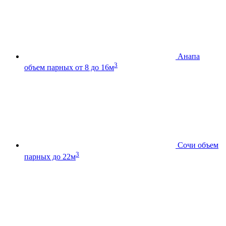
Анапа
3
объем парных от 8 до 16м
Сочи
объем
3
парных до 22м