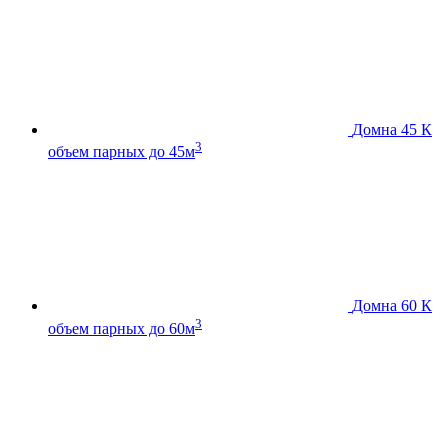
Домна 45 К
3
объем парных до 45м
Домна 60 К
3
объем парных до 60м