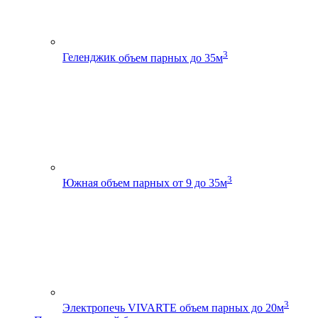
3
Геленджик
объем парных до 35м
3
Южная
объем парных от 9 до 35м
3
Электропечь VIVARTE
объем парных до 20м