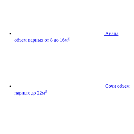
Анапа
3
объем парных от 8 до 16м
Сочи
объем
3
парных до 22м