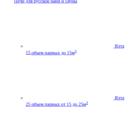
Печи для русской бани и сауны
Ялта
3
15
объем парных до 15м
Ялта
3
25
объем парных от 15 до 25м