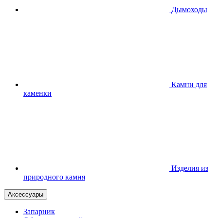
Дымоходы
Камни для
каменки
Изделия из
природного камня
Аксессуары
Запарник