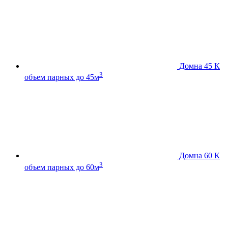
Домна 45 К
3
объем парных до 45м
Домна 60 К
3
объем парных до 60м