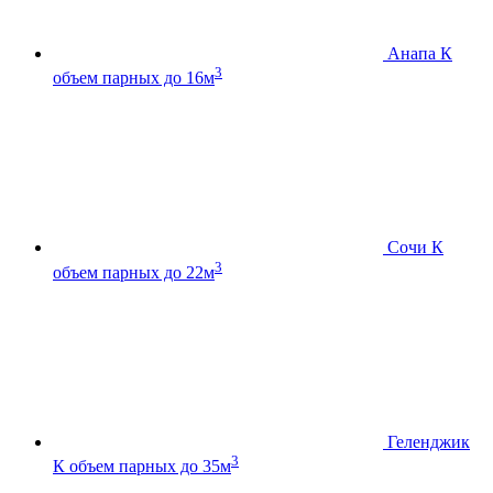
Анапа К
3
объем парных до 16м
Сочи К
3
объем парных до 22м
Геленджик
3
К
объем парных до 35м