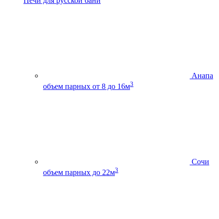
Печи для русской бани
Анапа
3
объем парных от 8 до 16м
Сочи
3
объем парных до 22м