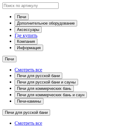
Печи
Дополнительное оборудование
Аксессуары
Где купить
Компания
Информация
Печи
Смотреть все
Печи для русской бани
Печи для русской бани и сауны
Печи для коммерческих бань
Печи для коммерческих бань и саун
Печи-камины
Печи для русской бани
Смотреть все