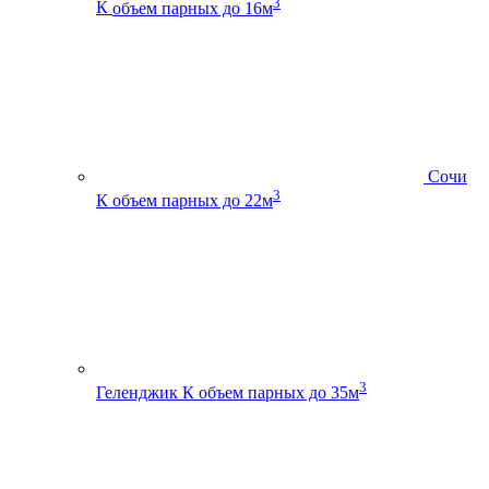
3
К
объем парных до 16м
Сочи
3
К
объем парных до 22м
3
Геленджик К
объем парных до 35м