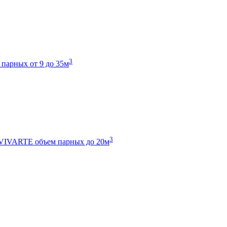
3
 парных от 9 до 35м
3
 VIVARTE
объем парных до 20м