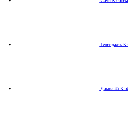
Сочи К
объем
Геленджик К
Домна 45 К
о