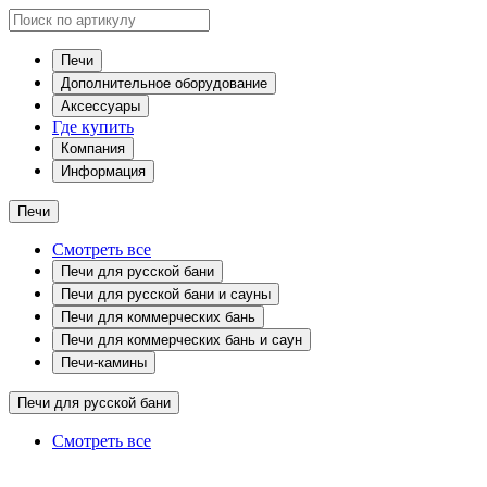
Печи
Дополнительное оборудование
Аксессуары
Где купить
Компания
Информация
Печи
Смотреть все
Печи для русской бани
Печи для русской бани и сауны
Печи для коммерческих бань
Печи для коммерческих бань и саун
Печи-камины
Печи для русской бани
Смотреть все