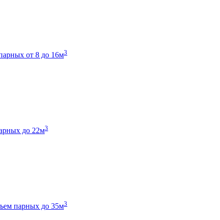
3
парных от 8 до 16м
3
арных до 22м
3
ъем парных до 35м