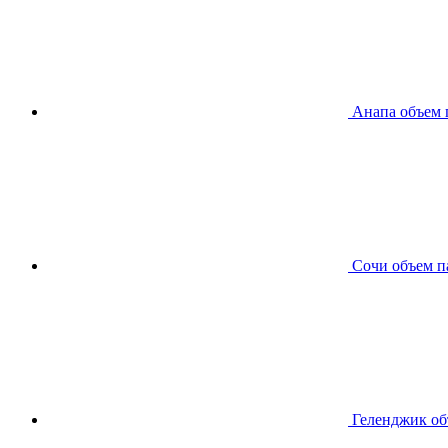
Анапа
объем 
Сочи
объем п
Геленджик
об