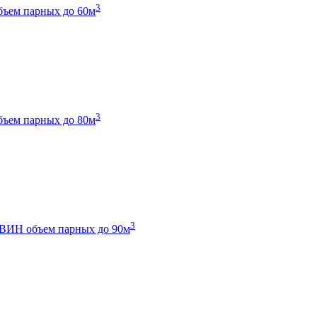
3
бъем парных до 60м
3
бъем парных до 80м
3
 ТВИН
объем парных до 90м