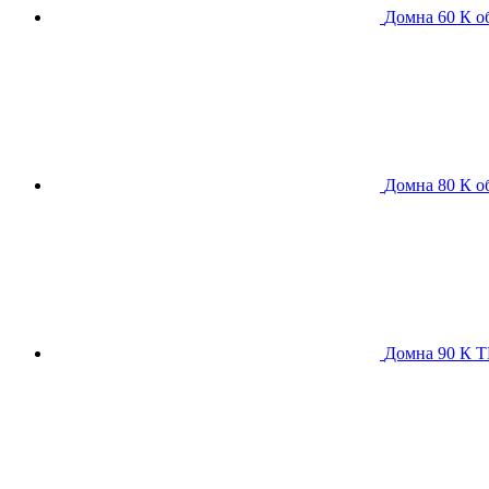
Домна 60 К
о
Домна 80 К
о
Домна 90 К