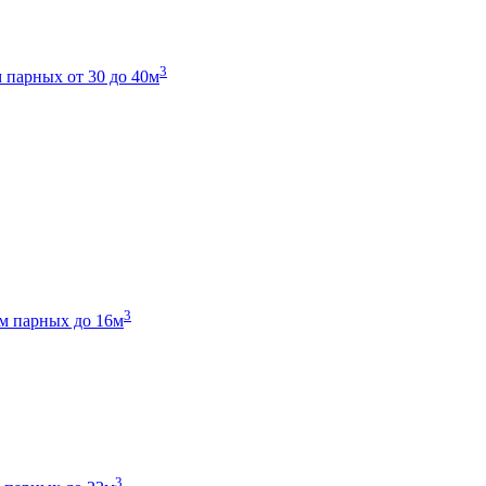
3
 парных от 30 до 40м
3
м парных до 16м
3