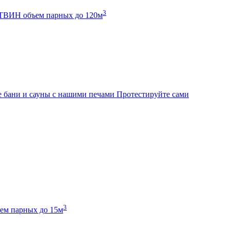
3
К ТВИН
объем парных до 120м
 бани и сауны с нашими печами
Протестируйте сами
3
ем парных до 15м