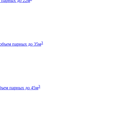
 парных до 22м
3
объем парных до 35м
3
бъем парных до 45м