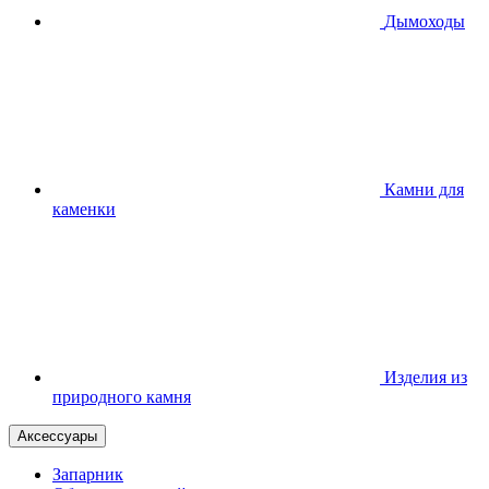
Дымоходы
Камни для
каменки
Изделия из
природного камня
Аксессуары
Запарник