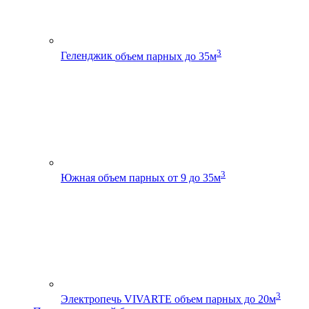
3
Геленджик
объем парных до 35м
3
Южная
объем парных от 9 до 35м
3
Электропечь VIVARTE
объем парных до 20м