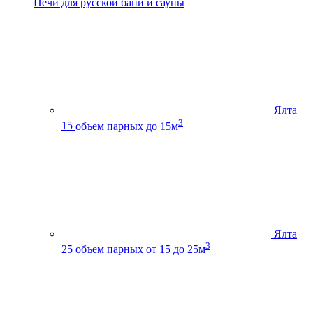
Печи для русской бани и сауны
Ялта
3
15
объем парных до 15м
Ялта
3
25
объем парных от 15 до 25м