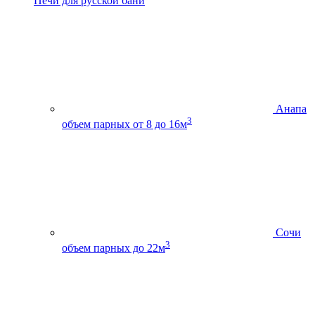
Печи для русской бани
Анапа
3
объем парных от 8 до 16м
Сочи
3
объем парных до 22м