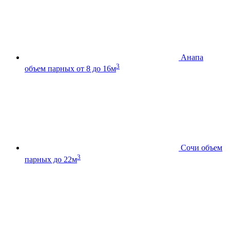
Анапа
3
объем парных от 8 до 16м
Сочи
объем
3
парных до 22м