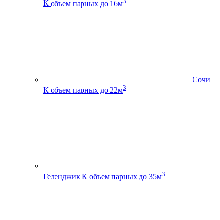
3
К
объем парных до 16м
Сочи
3
К
объем парных до 22м
3
Геленджик К
объем парных до 35м