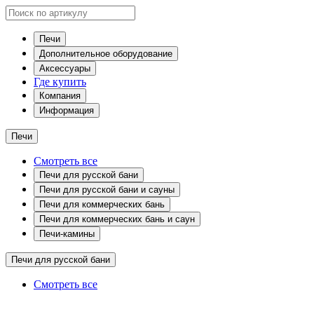
Печи
Дополнительное оборудование
Аксессуары
Где купить
Компания
Информация
Печи
Смотреть все
Печи для русской бани
Печи для русской бани и сауны
Печи для коммерческих бань
Печи для коммерческих бань и саун
Печи-камины
Печи для русской бани
Смотреть все