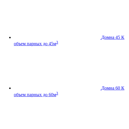
Домна 45 К
3
объем парных до 45м
Домна 60 К
3
объем парных до 60м