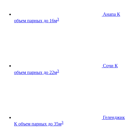
Анапа К
3
объем парных до 16м
Сочи К
3
объем парных до 22м
Геленджик
3
К
объем парных до 35м