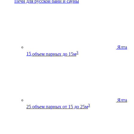
Печи для русской бани и сауны
Ялта
3
15
объем парных до 15м
Ялта
3
25
объем парных от 15 до 25м