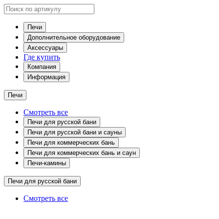
Печи
Дополнительное оборудование
Аксессуары
Где купить
Компания
Информация
Печи
Смотреть все
Печи для русской бани
Печи для русской бани и сауны
Печи для коммерческих бань
Печи для коммерческих бань и саун
Печи-камины
Печи для русской бани
Смотреть все