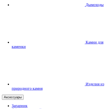
Дымоходы
Камни для
каменки
Изделия из
природного камня
Аксессуары
Запарник