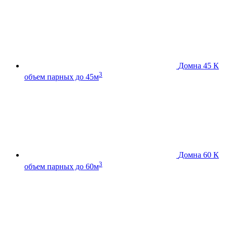
Домна 45 К
3
объем парных до 45м
Домна 60 К
3
объем парных до 60м