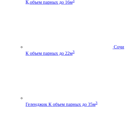
3
К
объем парных до 16м
Сочи
3
К
объем парных до 22м
3
Геленджик К
объем парных до 35м