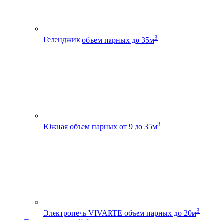
3
Геленджик
объем парных до 35м
3
Южная
объем парных от 9 до 35м
3
Электропечь VIVARTE
объем парных до 20м