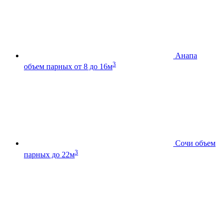
Анапа
3
объем парных от 8 до 16м
Сочи
объем
3
парных до 22м