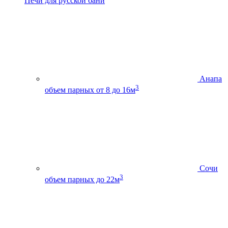
Печи для русской бани
Анапа
3
объем парных от 8 до 16м
Сочи
3
объем парных до 22м