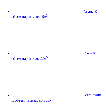
Анапа К
3
объем парных до 16м
Сочи К
3
объем парных до 22м
Геленджик
3
К
объем парных до 35м