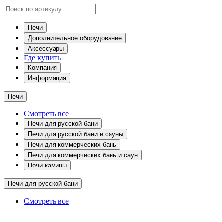
Печи
Дополнительное оборудование
Аксессуары
Где купить
Компания
Информация
Печи
Смотреть все
Печи для русской бани
Печи для русской бани и сауны
Печи для коммерческих бань
Печи для коммерческих бань и саун
Печи-камины
Печи для русской бани
Смотреть все