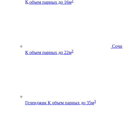
3
К
объем парных до 16м
Сочи
3
К
объем парных до 22м
3
Геленджик К
объем парных до 35м