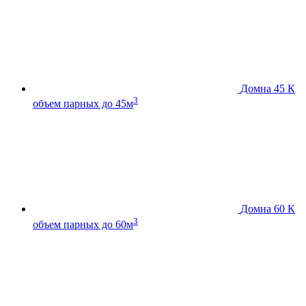
Домна 45 К
3
объем парных до 45м
Домна 60 К
3
объем парных до 60м