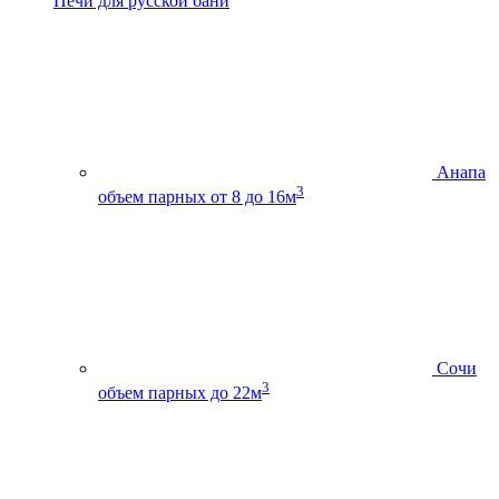
Печи для русской бани
Анапа
3
объем парных от 8 до 16м
Сочи
3
объем парных до 22м