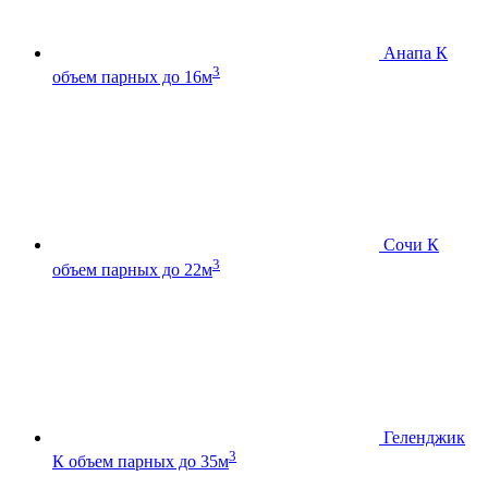
Анапа К
3
объем парных до 16м
Сочи К
3
объем парных до 22м
Геленджик
3
К
объем парных до 35м