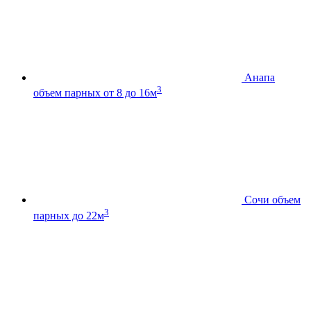
Анапа
3
объем парных от 8 до 16м
Сочи
объем
3
парных до 22м