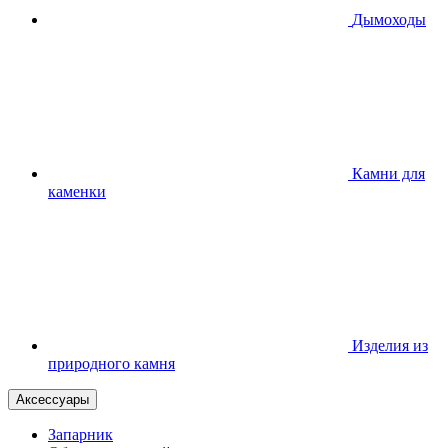
Дымоходы
Камни для
каменки
Изделия из
природного камня
Аксессуары
Запарник