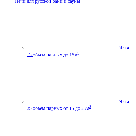
Печи для русской бани и сауны
Ялта
3
15
объем парных до 15м
Ялта
3
25
объем парных от 15 до 25м