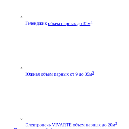
3
Геленджик
объем парных до 35м
3
Южная
объем парных от 9 до 35м
3
Электропечь VIVARTE
объем парных до 20м