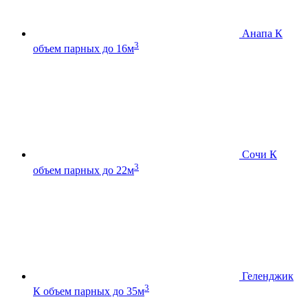
Анапа К
3
объем парных до 16м
Сочи К
3
объем парных до 22м
Геленджик
3
К
объем парных до 35м