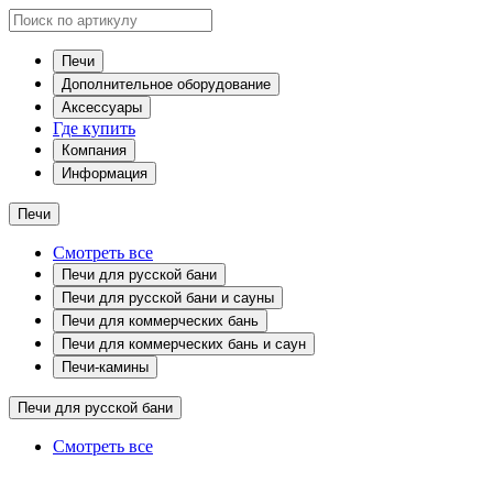
Печи
Дополнительное оборудование
Аксессуары
Где купить
Компания
Информация
Печи
Смотреть все
Печи для русской бани
Печи для русской бани и сауны
Печи для коммерческих бань
Печи для коммерческих бань и саун
Печи-камины
Печи для русской бани
Смотреть все