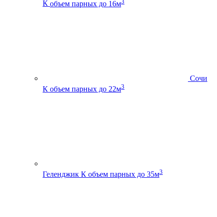
3
К
объем парных до 16м
Сочи
3
К
объем парных до 22м
3
Геленджик К
объем парных до 35м