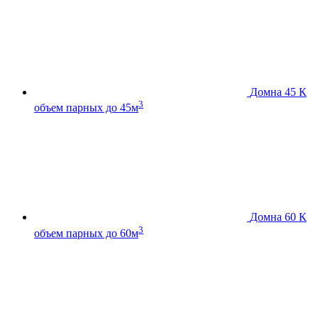
Домна 45 К
3
объем парных до 45м
Домна 60 К
3
объем парных до 60м