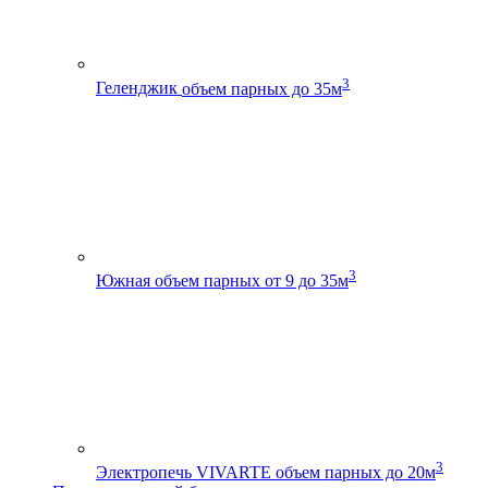
3
Геленджик
объем парных до 35м
3
Южная
объем парных от 9 до 35м
3
Электропечь VIVARTE
объем парных до 20м