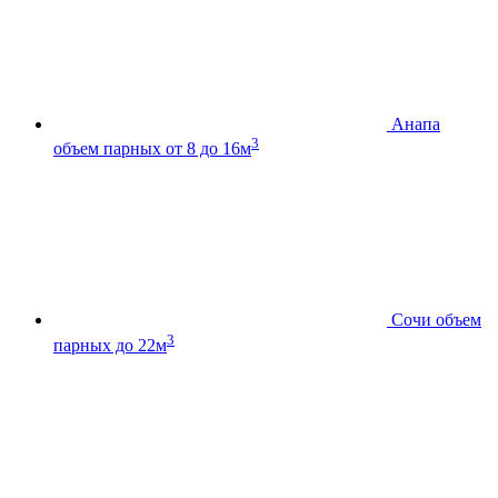
Анапа
3
объем парных от 8 до 16м
Сочи
объем
3
парных до 22м