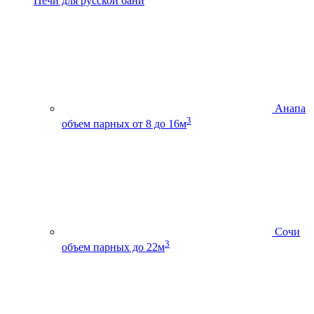
Печи для русской бани
Анапа
3
объем парных от 8 до 16м
Сочи
3
объем парных до 22м