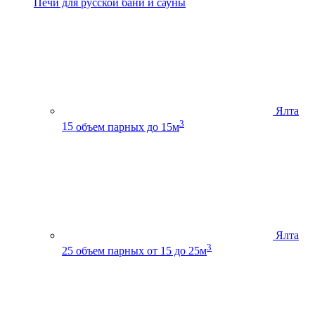
Печи для русской бани и сауны
Ялта
3
15
объем парных до 15м
Ялта
3
25
объем парных от 15 до 25м