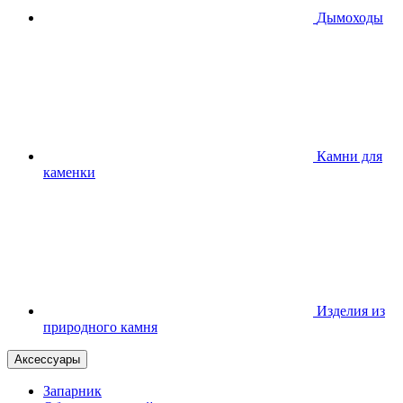
Дымоходы
Камни для
каменки
Изделия из
природного камня
Аксессуары
Запарник