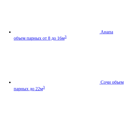
Анапа
3
объем парных от 8 до 16м
Сочи
объем
3
парных до 22м