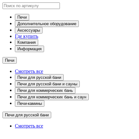
Печи
Дополнительное оборудование
Аксессуары
Где купить
Компания
Информация
Печи
Смотреть все
Печи для русской бани
Печи для русской бани и сауны
Печи для коммерческих бань
Печи для коммерческих бань и саун
Печи-камины
Печи для русской бани
Смотреть все