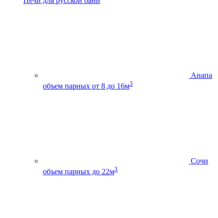
Печи для русской бани
Анапа
3
объем парных от 8 до 16м
Сочи
3
объем парных до 22м