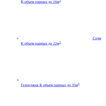
3
К
объем парных до 16м
Сочи
3
К
объем парных до 22м
3
Геленджик К
объем парных до 35м