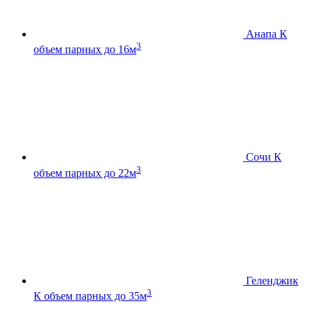
Анапа К
3
объем парных до 16м
Сочи К
3
объем парных до 22м
Геленджик
3
К
объем парных до 35м