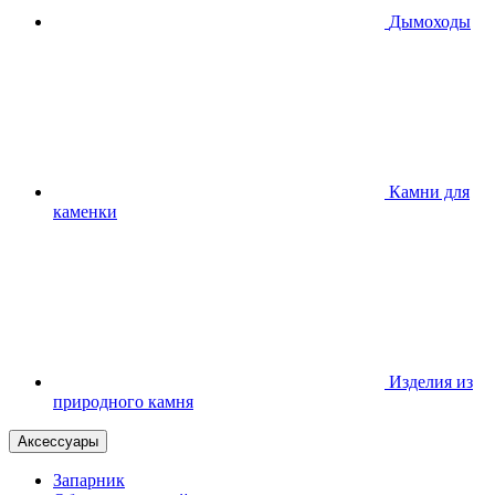
Дымоходы
Камни для
каменки
Изделия из
природного камня
Аксессуары
Запарник