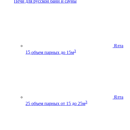
Печи для русской бани и сауны
Ялта
3
15
объем парных до 15м
Ялта
3
25
объем парных от 15 до 25м