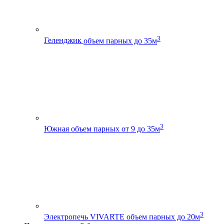
3
Геленджик
объем парных до 35м
3
Южная
объем парных от 9 до 35м
3
Электропечь VIVARTE
объем парных до 20м