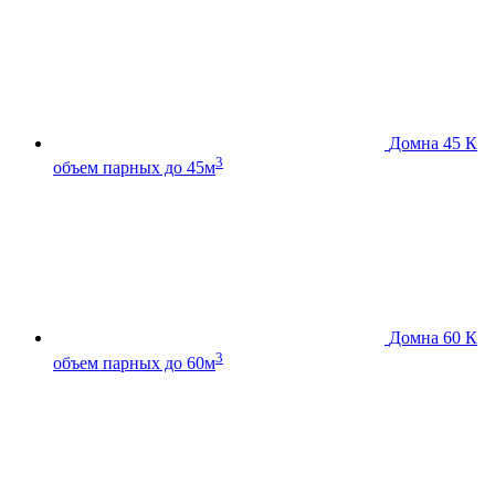
Домна 45 К
3
объем парных до 45м
Домна 60 К
3
объем парных до 60м