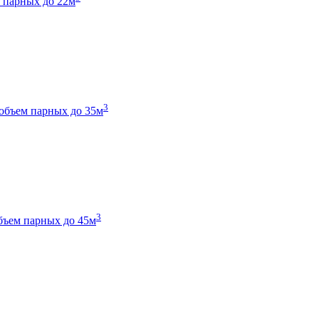
 парных до 22м
3
объем парных до 35м
3
бъем парных до 45м