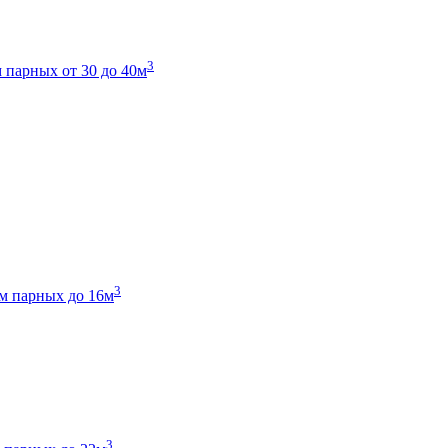
3
 парных от 30 до 40м
3
м парных до 16м
3