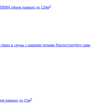
3
К ТВИН
объем парных до 120м
 бани и сауны с нашими печами
Протестируйте сами
3
ем парных до 15м