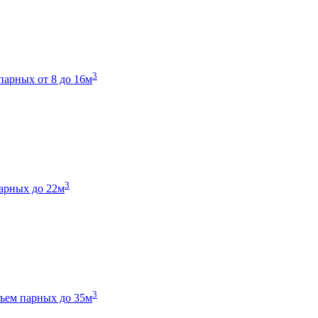
3
парных от 8 до 16м
3
арных до 22м
3
ъем парных до 35м