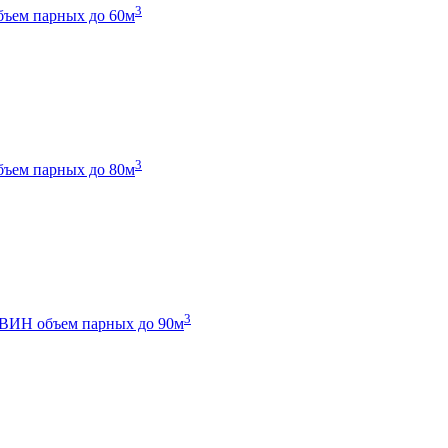
3
бъем парных до 60м
3
бъем парных до 80м
3
 ТВИН
объем парных до 90м