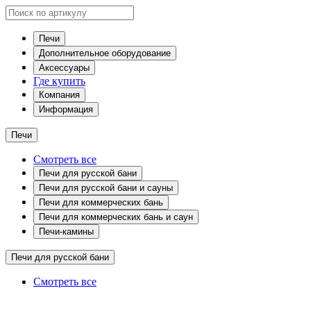
Печи
Дополнительное оборудование
Аксессуары
Где купить
Компания
Информация
Печи
Смотреть все
Печи для русской бани
Печи для русской бани и сауны
Печи для коммерческих бань
Печи для коммерческих бань и саун
Печи-камины
Печи для русской бани
Смотреть все