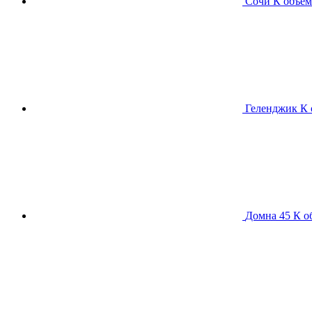
Сочи К
объем
Геленджик К
Домна 45 К
о