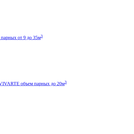
3
 парных от 9 до 35м
3
 VIVARTE
объем парных до 20м