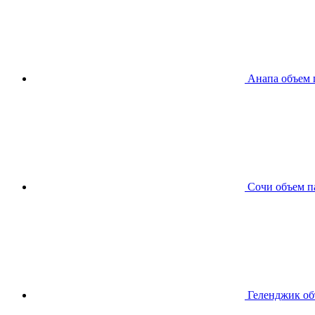
Анапа
объем 
Сочи
объем п
Геленджик
об