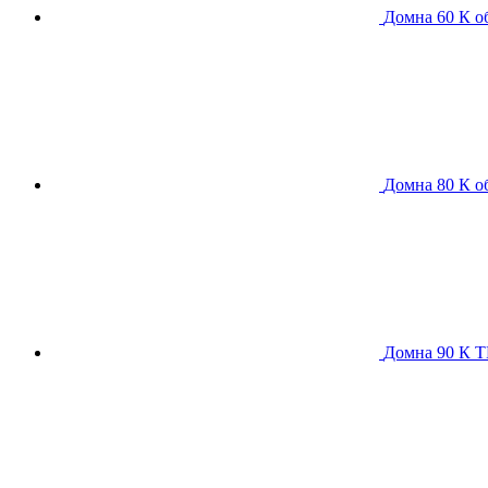
Домна 60 К
о
Домна 80 К
о
Домна 90 К