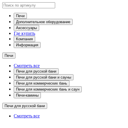
Печи
Дополнительное оборудование
Аксессуары
Где купить
Компания
Информация
Печи
Смотреть все
Печи для русской бани
Печи для русской бани и сауны
Печи для коммерческих бань
Печи для коммерческих бань и саун
Печи-камины
Печи для русской бани
Смотреть все