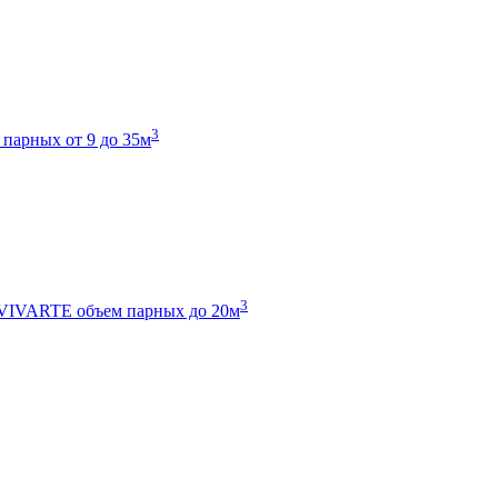
3
 парных от 9 до 35м
3
 VIVARTE
объем парных до 20м