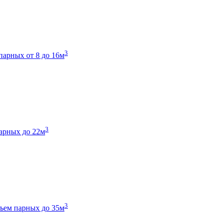
3
парных от 8 до 16м
3
арных до 22м
3
ъем парных до 35м