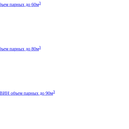
3
бъем парных до 60м
3
бъем парных до 80м
3
 ТВИН
объем парных до 90м