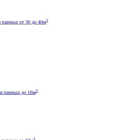
3
 парных от 30 до 40м
3
м парных до 16м
3