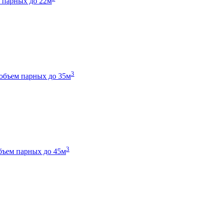
 парных до 22м
3
объем парных до 35м
3
бъем парных до 45м