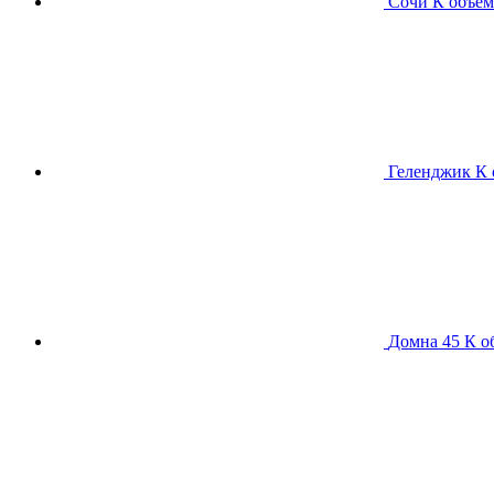
Сочи К
объем
Геленджик К
Домна 45 К
о