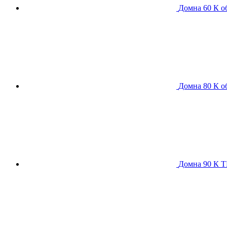
Домна 60 К
о
Домна 80 К
о
Домна 90 К