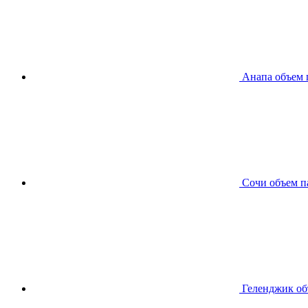
Анапа
объем 
Сочи
объем п
Геленджик
об