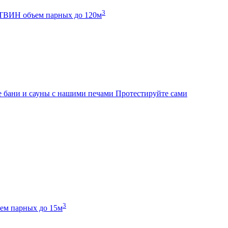
3
К ТВИН
объем парных до 120м
 бани и сауны с нашими печами
Протестируйте сами
3
ем парных до 15м