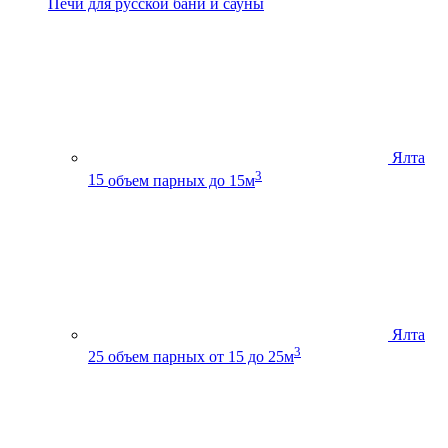
Печи для русской бани и сауны
Ялта
3
15
объем парных до 15м
Ялта
3
25
объем парных от 15 до 25м