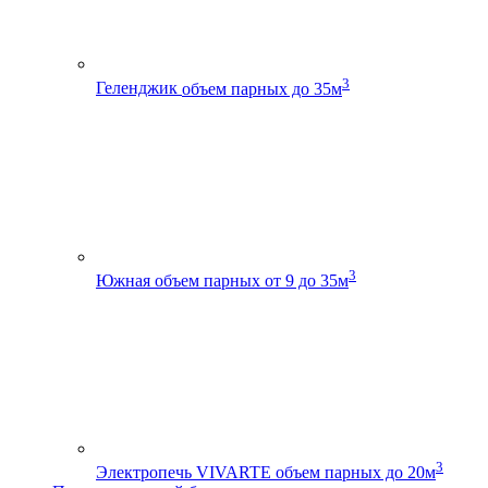
3
Геленджик
объем парных до 35м
3
Южная
объем парных от 9 до 35м
3
Электропечь VIVARTE
объем парных до 20м