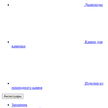
Дымоходы
Камни для
каменки
Изделия из
природного камня
Аксессуары
Запарник