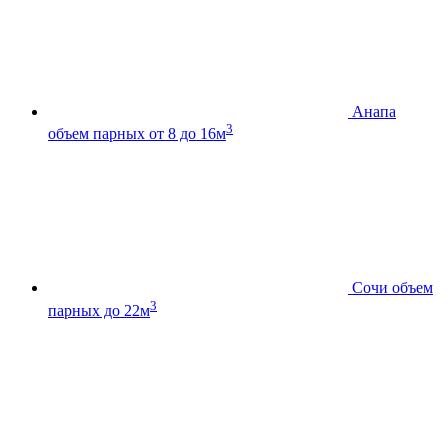
Анапа
3
объем парных от 8 до 16м
Сочи
объем
3
парных до 22м