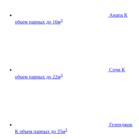
Анапа К
3
объем парных до 16м
Сочи К
3
объем парных до 22м
Геленджик
3
К
объем парных до 35м