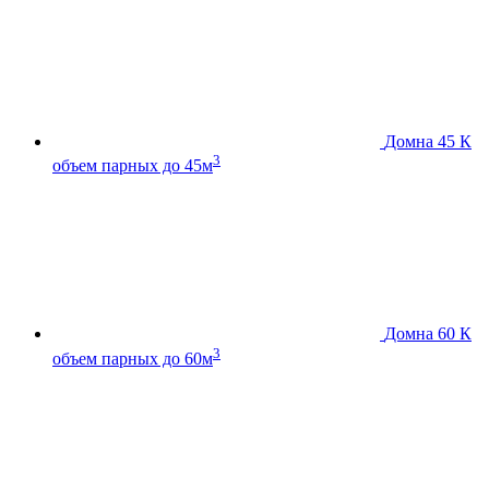
Домна 45 К
3
объем парных до 45м
Домна 60 К
3
объем парных до 60м