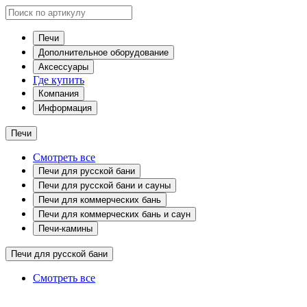
Печи
Дополнительное оборудование
Аксессуары
Где купить
Компания
Информация
Печи
Смотреть все
Печи для русской бани
Печи для русской бани и сауны
Печи для коммерческих бань
Печи для коммерческих бань и саун
Печи-камины
Печи для русской бани
Смотреть все