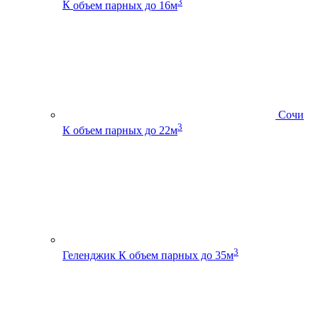
3
К
объем парных до 16м
Сочи
3
К
объем парных до 22м
3
Геленджик К
объем парных до 35м