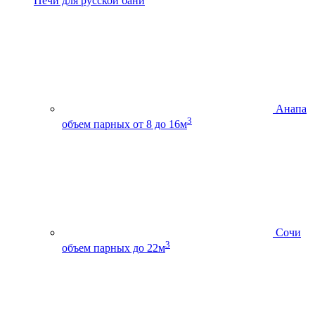
Печи для русской бани
Анапа
3
объем парных от 8 до 16м
Сочи
3
объем парных до 22м