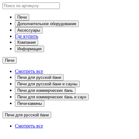
Печи
Дополнительное оборудование
Аксессуары
Где купить
Компания
Информация
Печи
Смотреть все
Печи для русской бани
Печи для русской бани и сауны
Печи для коммерческих бань
Печи для коммерческих бань и саун
Печи-камины
Печи для русской бани
Смотреть все