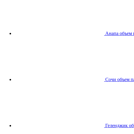
Анапа
объем 
Сочи
объем п
Геленджик
об