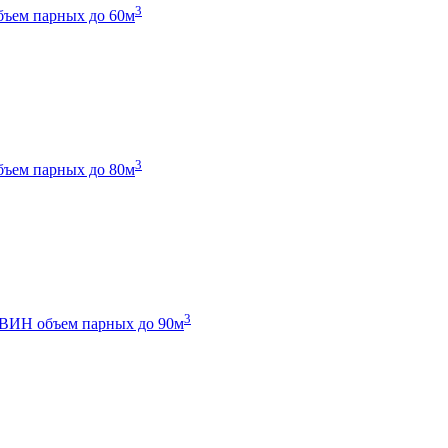
3
бъем парных до 60м
3
бъем парных до 80м
3
 ТВИН
объем парных до 90м