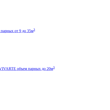
3
 парных от 9 до 35м
3
 VIVARTE
объем парных до 20м