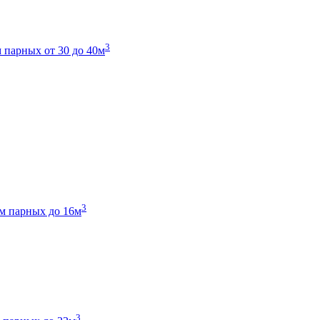
3
 парных от 30 до 40м
3
м парных до 16м
3