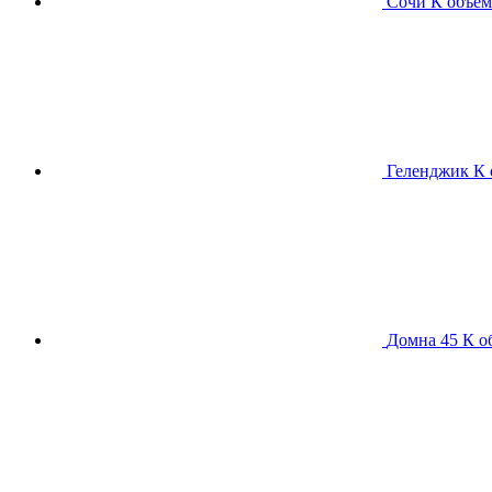
Сочи К
объем
Геленджик К
Домна 45 К
о