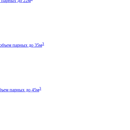
 парных до 22м
3
объем парных до 35м
3
бъем парных до 45м