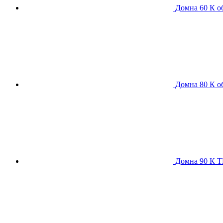
Домна 60 К
о
Домна 80 К
о
Домна 90 К