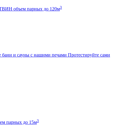
3
К ТВИН
объем парных до 120м
 бани и сауны с нашими печами
Протестируйте сами
3
ем парных до 15м