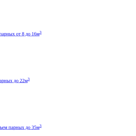
3
парных от 8 до 16м
3
арных до 22м
3
ъем парных до 35м