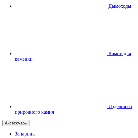
Дымоходы
Камни для
каменки
Изделия из
природного камня
Аксессуары
Запарник