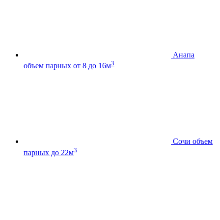
Анапа
3
объем парных от 8 до 16м
Сочи
объем
3
парных до 22м