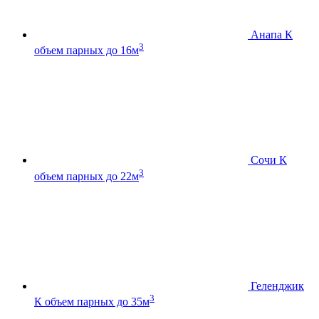
Анапа К
3
объем парных до 16м
Сочи К
3
объем парных до 22м
Геленджик
3
К
объем парных до 35м