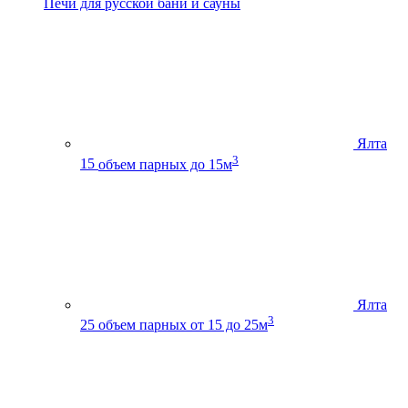
Печи для русской бани и сауны
Ялта
3
15
объем парных до 15м
Ялта
3
25
объем парных от 15 до 25м