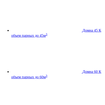
Домна 45 К
3
объем парных до 45м
Домна 60 К
3
объем парных до 60м