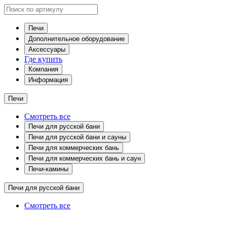
Печи
Дополнительное оборудование
Аксессуары
Где купить
Компания
Информация
Печи
Смотреть все
Печи для русской бани
Печи для русской бани и сауны
Печи для коммерческих бань
Печи для коммерческих бань и саун
Печи-камины
Печи для русской бани
Смотреть все