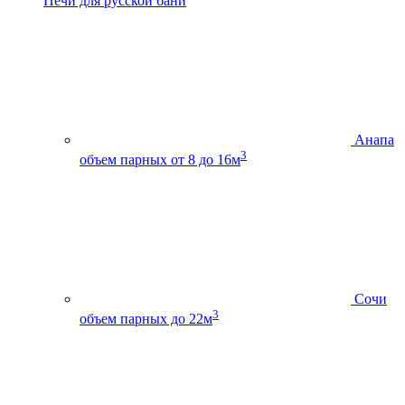
Печи для русской бани
Анапа
3
объем парных от 8 до 16м
Сочи
3
объем парных до 22м