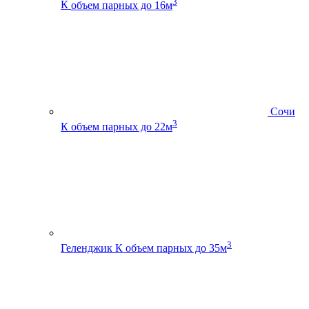
3
К
объем парных до 16м
Сочи
3
К
объем парных до 22м
3
Геленджик К
объем парных до 35м