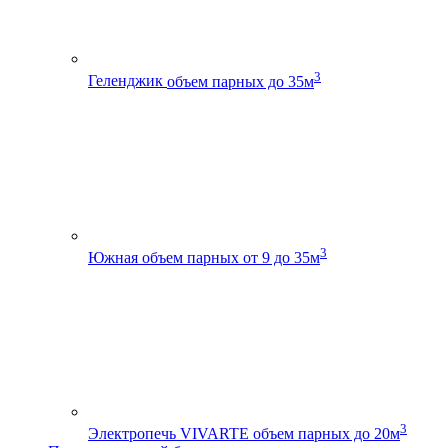
3
Геленджик
объем парных до 35м
3
Южная
объем парных от 9 до 35м
3
Электропечь VIVARTE
объем парных до 20м