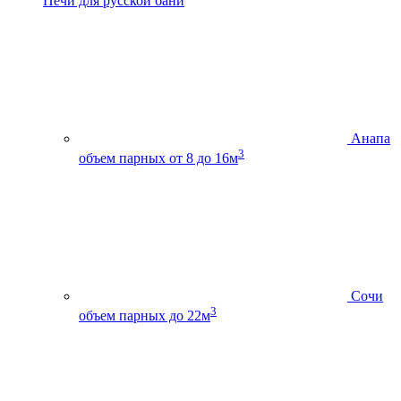
Печи для русской бани
Анапа
3
объем парных от 8 до 16м
Сочи
3
объем парных до 22м