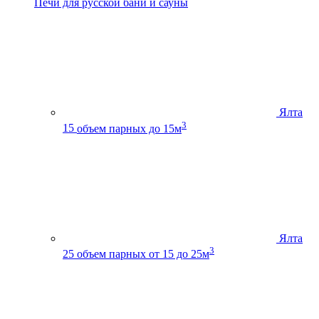
Печи для русской бани и сауны
Ялта
3
15
объем парных до 15м
Ялта
3
25
объем парных от 15 до 25м