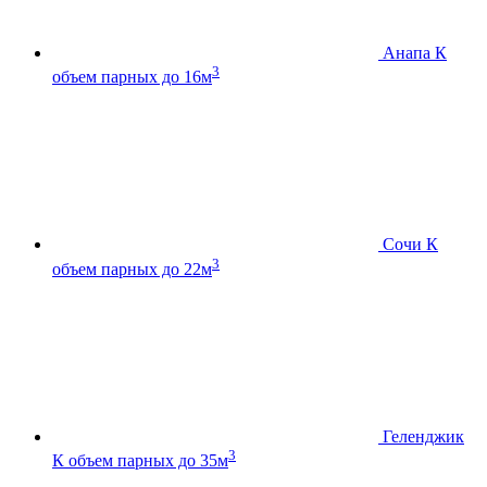
Анапа К
3
объем парных до 16м
Сочи К
3
объем парных до 22м
Геленджик
3
К
объем парных до 35м