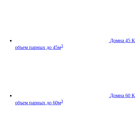
Домна 45 К
3
объем парных до 45м
Домна 60 К
3
объем парных до 60м