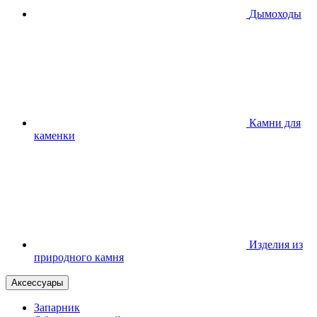
Дымоходы
Камни для
каменки
Изделия из
природного камня
Аксессуары
Запарник