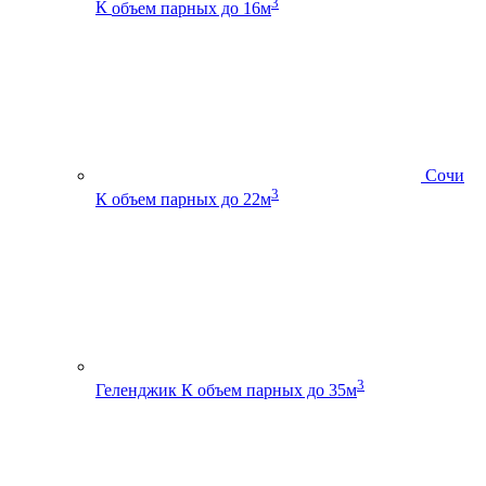
3
К
объем парных до 16м
Сочи
3
К
объем парных до 22м
3
Геленджик К
объем парных до 35м