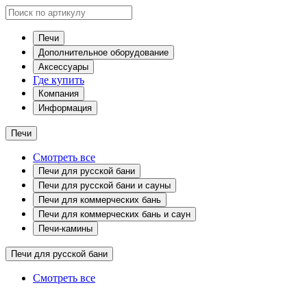
Печи
Дополнительное оборудование
Аксессуары
Где купить
Компания
Информация
Печи
Смотреть все
Печи для русской бани
Печи для русской бани и сауны
Печи для коммерческих бань
Печи для коммерческих бань и саун
Печи-камины
Печи для русской бани
Смотреть все