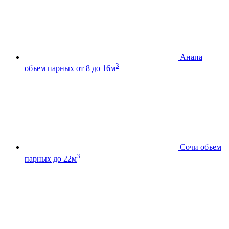
Анапа
3
объем парных от 8 до 16м
Сочи
объем
3
парных до 22м