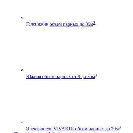
3
Геленджик
объем парных до 35м
3
Южная
объем парных от 9 до 35м
3
Электропечь VIVARTE
объем парных до 20м