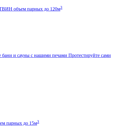
3
К ТВИН
объем парных до 120м
 бани и сауны с нашими печами
Протестируйте сами
3
ем парных до 15м