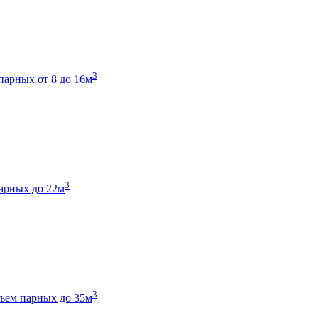
3
парных от 8 до 16м
3
арных до 22м
3
ъем парных до 35м