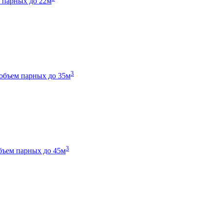
 парных до 22м
3
объем парных до 35м
3
бъем парных до 45м