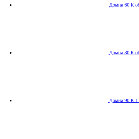
Домна 60 К
о
Домна 80 К
о
Домна 90 К