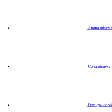
Анапа
объем 
Сочи
объем п
Геленджик
об