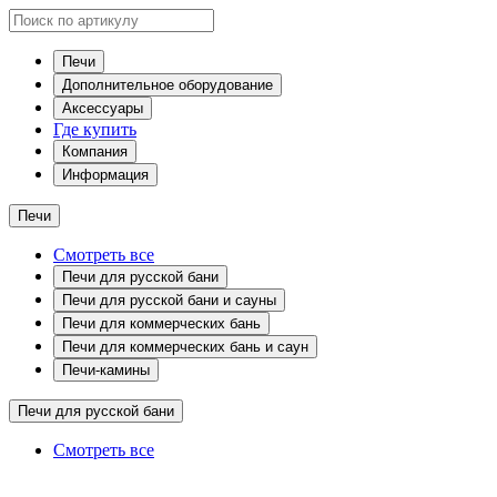
Печи
Дополнительное оборудование
Аксессуары
Где купить
Компания
Информация
Печи
Смотреть все
Печи для русской бани
Печи для русской бани и сауны
Печи для коммерческих бань
Печи для коммерческих бань и саун
Печи-камины
Печи для русской бани
Смотреть все