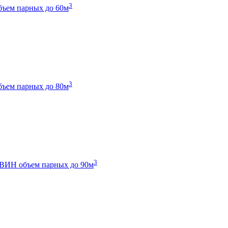
3
бъем парных до 60м
3
бъем парных до 80м
3
 ТВИН
объем парных до 90м