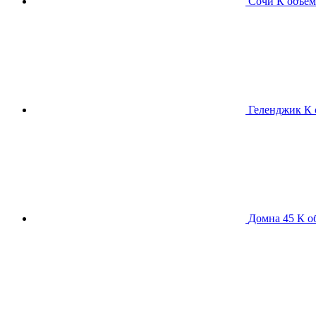
Сочи К
объем
Геленджик К
Домна 45 К
о