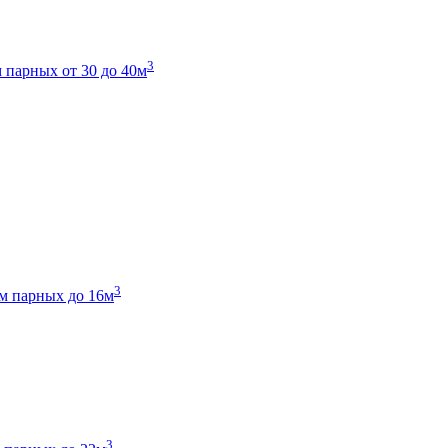
3
 парных от 30 до 40м
3
м парных до 16м
3