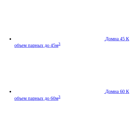
Домна 45 К
3
объем парных до 45м
Домна 60 К
3
объем парных до 60м