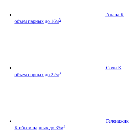
Анапа К
3
объем парных до 16м
Сочи К
3
объем парных до 22м
Геленджик
3
К
объем парных до 35м