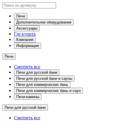
Печи
Дополнительное оборудование
Аксессуары
Где купить
Компания
Информация
Печи
Смотреть все
Печи для русской бани
Печи для русской бани и сауны
Печи для коммерческих бань
Печи для коммерческих бань и саун
Печи-камины
Печи для русской бани
Смотреть все