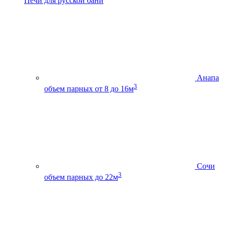
Печи для русской бани
Анапа
3
объем парных от 8 до 16м
Сочи
3
объем парных до 22м