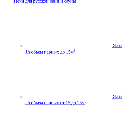
Печи для русской бани и сауны
Ялта
3
15
объем парных до 15м
Ялта
3
25
объем парных от 15 до 25м