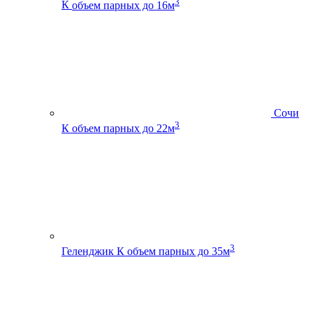
3
К
объем парных до 16м
Сочи
3
К
объем парных до 22м
3
Геленджик К
объем парных до 35м