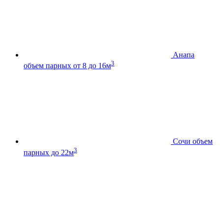
Анапа
3
объем парных от 8 до 16м
Сочи
объем
3
парных до 22м