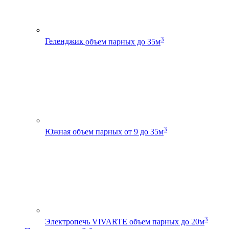
3
Геленджик
объем парных до 35м
3
Южная
объем парных от 9 до 35м
3
Электропечь VIVARTE
объем парных до 20м