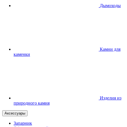
Дымоходы
Камни для
каменки
Изделия из
природного камня
Аксессуары
Запарник