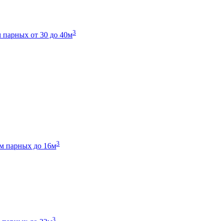
3
 парных от 30 до 40м
3
м парных до 16м
3