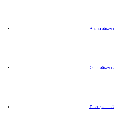
Анапа
объем 
Сочи
объем п
Геленджик
об