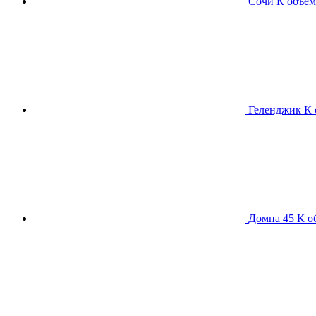
Сочи К
объем
Геленджик К
Домна 45 К
о