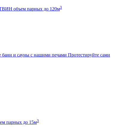
3
К ТВИН
объем парных до 120м
 бани и сауны с нашими печами
Протестируйте сами
3
ем парных до 15м