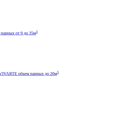
3
 парных от 9 до 35м
3
 VIVARTE
объем парных до 20м