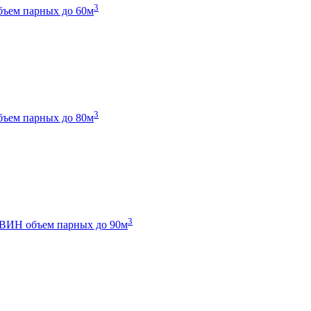
3
бъем парных до 60м
3
бъем парных до 80м
3
 ТВИН
объем парных до 90м