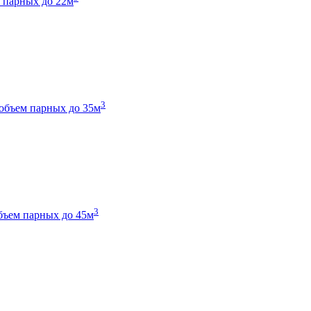
 парных до 22м
3
объем парных до 35м
3
бъем парных до 45м