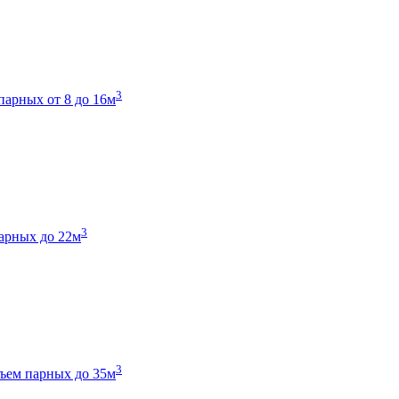
3
парных от 8 до 16м
3
арных до 22м
3
ъем парных до 35м