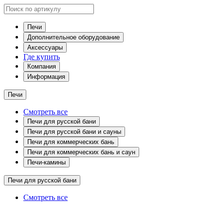
Печи
Дополнительное оборудование
Аксессуары
Где купить
Компания
Информация
Печи
Смотреть все
Печи для русской бани
Печи для русской бани и сауны
Печи для коммерческих бань
Печи для коммерческих бань и саун
Печи-камины
Печи для русской бани
Смотреть все