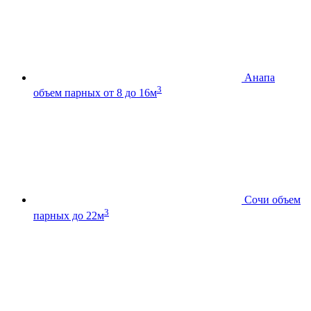
Анапа
3
объем парных от 8 до 16м
Сочи
объем
3
парных до 22м