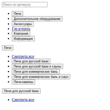
Печи
Дополнительное оборудование
Аксессуары
Где купить
Компания
Информация
Печи
Смотреть все
Печи для русской бани
Печи для русской бани и сауны
Печи для коммерческих бань
Печи для коммерческих бань и саун
Печи-камины
Печи для русской бани
Смотреть все