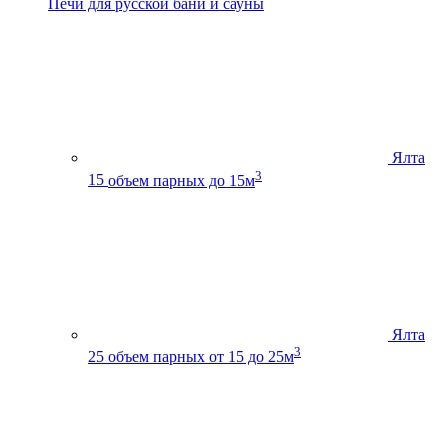
Печи для русской бани и сауны
Ялта
3
15
объем парных до 15м
Ялта
3
25
объем парных от 15 до 25м