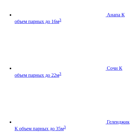
Анапа К
3
объем парных до 16м
Сочи К
3
объем парных до 22м
Геленджик
3
К
объем парных до 35м