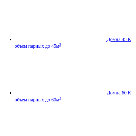
Домна 45 К
3
объем парных до 45м
Домна 60 К
3
объем парных до 60м