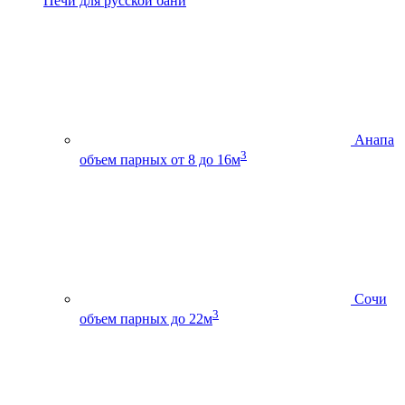
Печи для русской бани
Анапа
3
объем парных от 8 до 16м
Сочи
3
объем парных до 22м