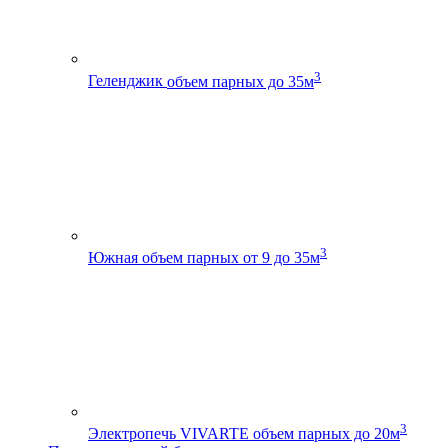
3
Геленджик
объем парных до 35м
3
Южная
объем парных от 9 до 35м
3
Электропечь VIVARTE
объем парных до 20м