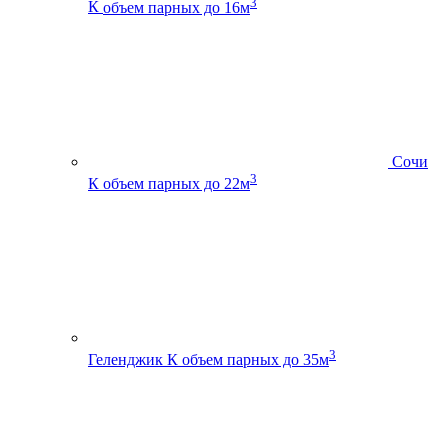
3
К
объем парных до 16м
Сочи
3
К
объем парных до 22м
3
Геленджик К
объем парных до 35м