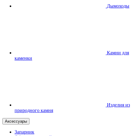
Дымоходы
Камни для
каменки
Изделия из
природного камня
Аксессуары
Запарник