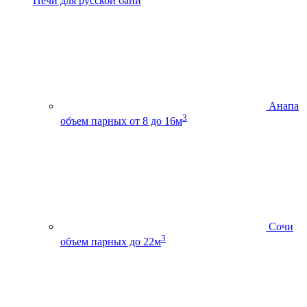
Печи для русской бани
Анапа
3
объем парных от 8 до 16м
Сочи
3
объем парных до 22м