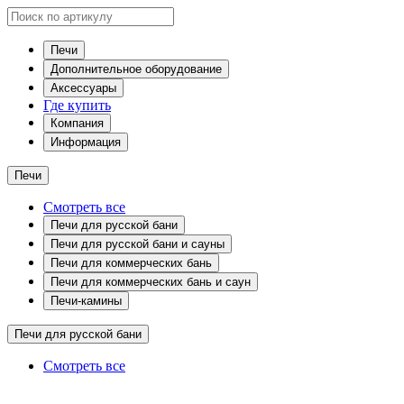
Печи
Дополнительное оборудование
Аксессуары
Где купить
Компания
Информация
Печи
Смотреть все
Печи для русской бани
Печи для русской бани и сауны
Печи для коммерческих бань
Печи для коммерческих бань и саун
Печи-камины
Печи для русской бани
Смотреть все