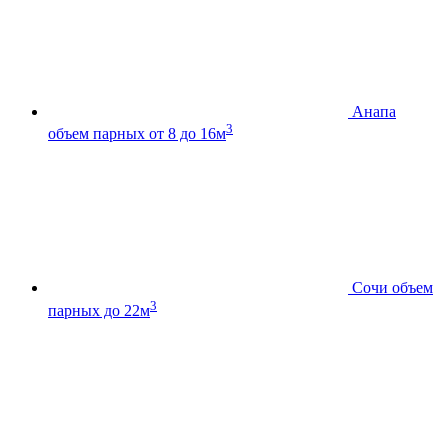
Анапа
3
объем парных от 8 до 16м
Сочи
объем
3
парных до 22м