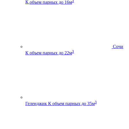
3
К
объем парных до 16м
Сочи
3
К
объем парных до 22м
3
Геленджик К
объем парных до 35м