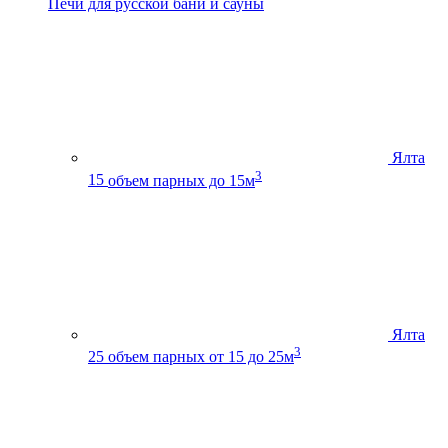
Печи для русской бани и сауны
Ялта
3
15
объем парных до 15м
Ялта
3
25
объем парных от 15 до 25м