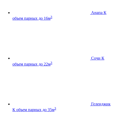
Анапа К
3
объем парных до 16м
Сочи К
3
объем парных до 22м
Геленджик
3
К
объем парных до 35м