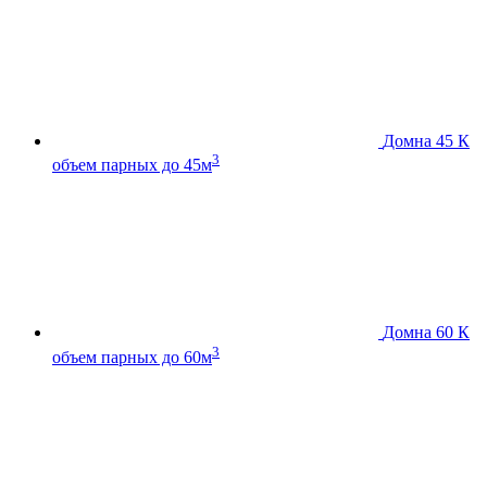
Домна 45 К
3
объем парных до 45м
Домна 60 К
3
объем парных до 60м