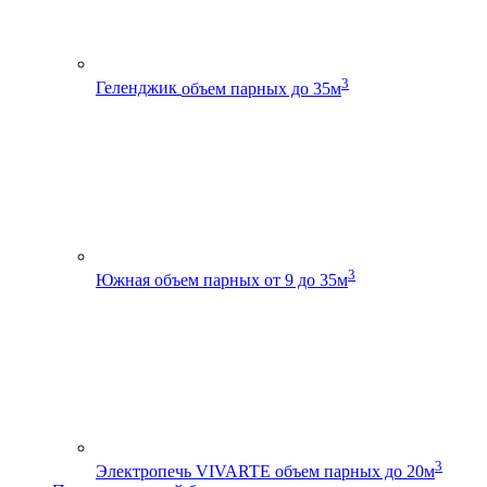
3
Геленджик
объем парных до 35м
3
Южная
объем парных от 9 до 35м
3
Электропечь VIVARTE
объем парных до 20м