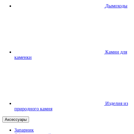
Дымоходы
Камни для
каменки
Изделия из
природного камня
Аксессуары
Запарник