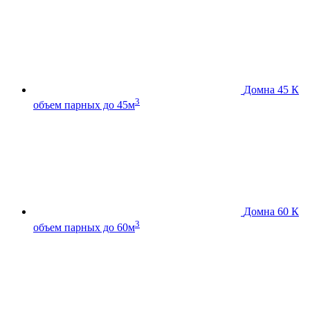
Домна 45 К
3
объем парных до 45м
Домна 60 К
3
объем парных до 60м