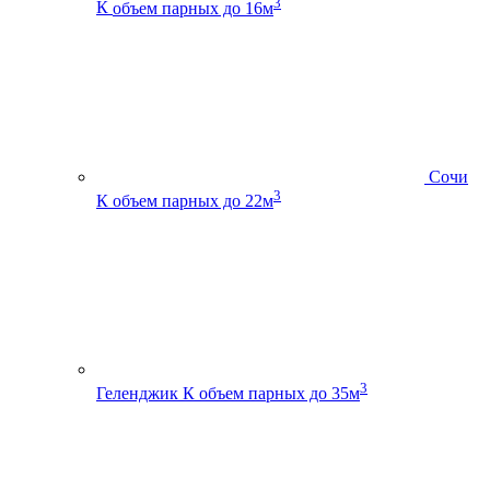
3
К
объем парных до 16м
Сочи
3
К
объем парных до 22м
3
Геленджик К
объем парных до 35м