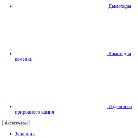
Дымоходы
Камни для
каменки
Изделия из
природного камня
Аксессуары
Запарник