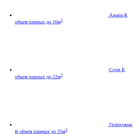
Анапа К
3
объем парных до 16м
Сочи К
3
объем парных до 22м
Геленджик
3
К
объем парных до 35м