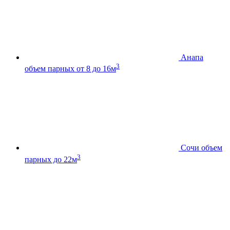
Анапа
3
объем парных от 8 до 16м
Сочи
объем
3
парных до 22м