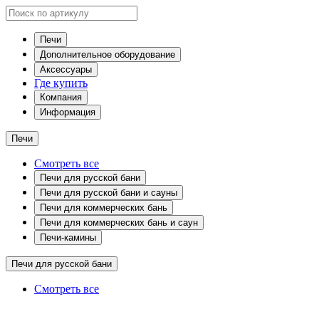
Печи
Дополнительное оборудование
Аксессуары
Где купить
Компания
Информация
Печи
Смотреть все
Печи для русской бани
Печи для русской бани и сауны
Печи для коммерческих бань
Печи для коммерческих бань и саун
Печи-камины
Печи для русской бани
Смотреть все