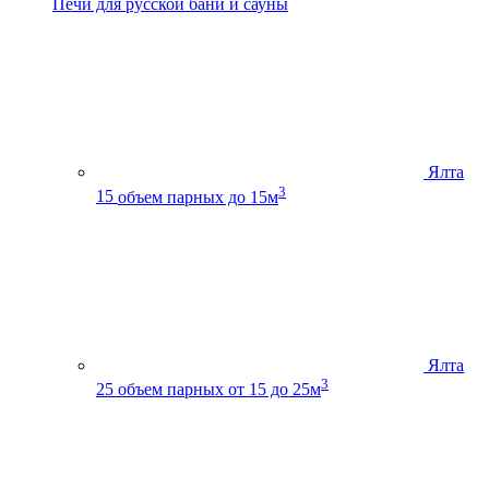
Печи для русской бани и сауны
Ялта
3
15
объем парных до 15м
Ялта
3
25
объем парных от 15 до 25м