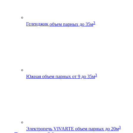
3
Геленджик
объем парных до 35м
3
Южная
объем парных от 9 до 35м
3
Электропечь VIVARTE
объем парных до 20м