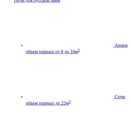
Печи для русской бани
Анапа
3
объем парных от 8 до 16м
Сочи
3
объем парных до 22м