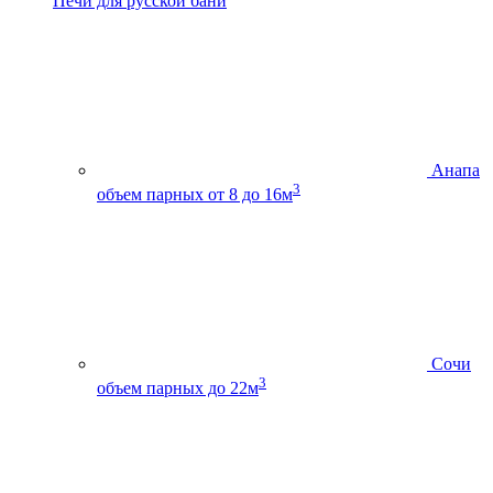
Печи для русской бани
Анапа
3
объем парных от 8 до 16м
Сочи
3
объем парных до 22м