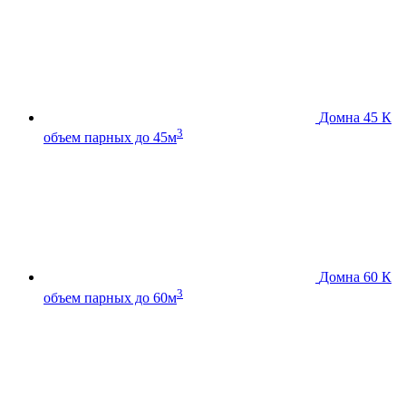
Домна 45 К
3
объем парных до 45м
Домна 60 К
3
объем парных до 60м