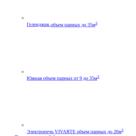
3
Геленджик
объем парных до 35м
3
Южная
объем парных от 9 до 35м
3
Электропечь VIVARTE
объем парных до 20м