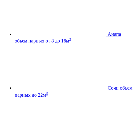
Анапа
3
объем парных от 8 до 16м
Сочи
объем
3
парных до 22м