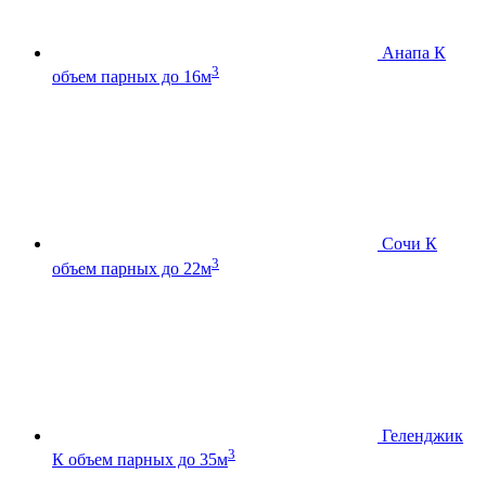
Анапа К
3
объем парных до 16м
Сочи К
3
объем парных до 22м
Геленджик
3
К
объем парных до 35м