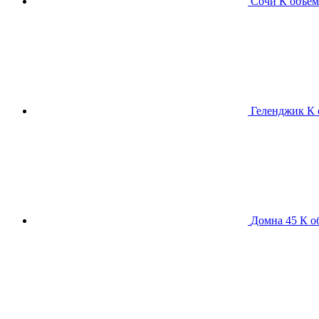
Сочи К
объем
Геленджик К
Домна 45 К
о