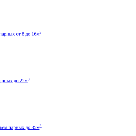
3
парных от 8 до 16м
3
арных до 22м
3
ъем парных до 35м