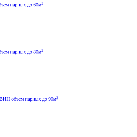
3
бъем парных до 60м
3
бъем парных до 80м
3
 ТВИН
объем парных до 90м