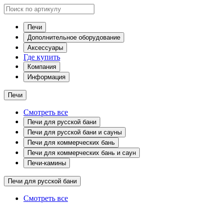
Печи
Дополнительное оборудование
Аксессуары
Где купить
Компания
Информация
Печи
Смотреть все
Печи для русской бани
Печи для русской бани и сауны
Печи для коммерческих бань
Печи для коммерческих бань и саун
Печи-камины
Печи для русской бани
Смотреть все