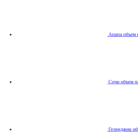
Анапа
объем 
Сочи
объем п
Геленджик
об