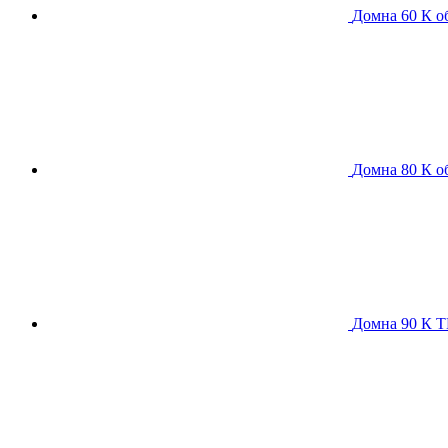
Домна 60 К
о
Домна 80 К
о
Домна 90 К