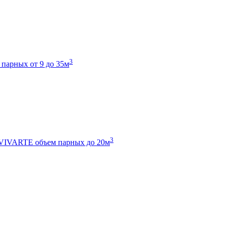
3
 парных от 9 до 35м
3
 VIVARTE
объем парных до 20м