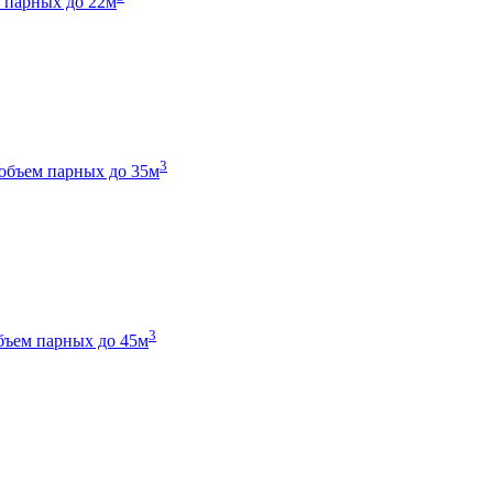
 парных до 22м
3
объем парных до 35м
3
бъем парных до 45м