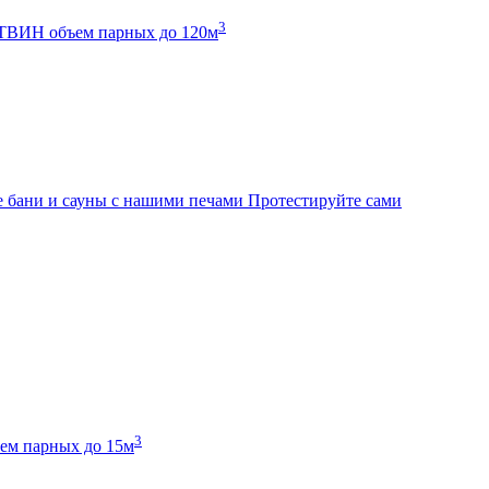
3
К ТВИН
объем парных до 120м
 бани и сауны с нашими печами
Протестируйте сами
3
ем парных до 15м