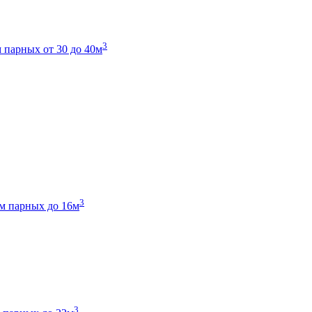
3
 парных от 30 до 40м
3
м парных до 16м
3