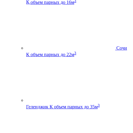
3
К
объем парных до 16м
Сочи
3
К
объем парных до 22м
3
Геленджик К
объем парных до 35м