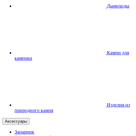
Дымоходы
Камни для
каменки
Изделия из
природного камня
Аксессуары
Запарник