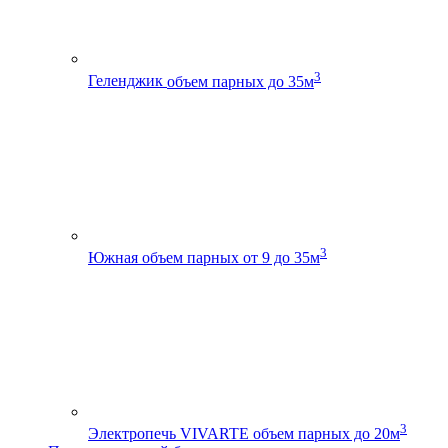
3
Геленджик
объем парных до 35м
3
Южная
объем парных от 9 до 35м
3
Электропечь VIVARTE
объем парных до 20м