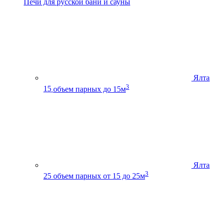
Печи для русской бани и сауны
Ялта
3
15
объем парных до 15м
Ялта
3
25
объем парных от 15 до 25м