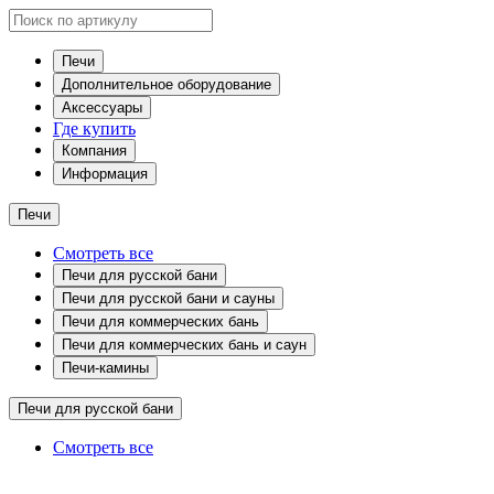
Печи
Дополнительное оборудование
Аксессуары
Где купить
Компания
Информация
Печи
Смотреть все
Печи для русской бани
Печи для русской бани и сауны
Печи для коммерческих бань
Печи для коммерческих бань и саун
Печи-камины
Печи для русской бани
Смотреть все