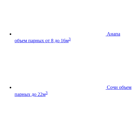
Анапа
3
объем парных от 8 до 16м
Сочи
объем
3
парных до 22м