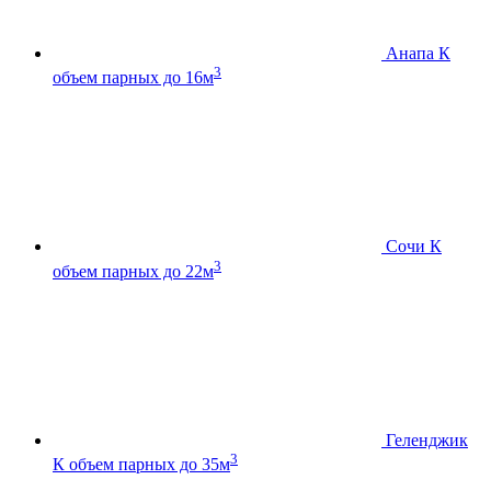
Анапа К
3
объем парных до 16м
Сочи К
3
объем парных до 22м
Геленджик
3
К
объем парных до 35м