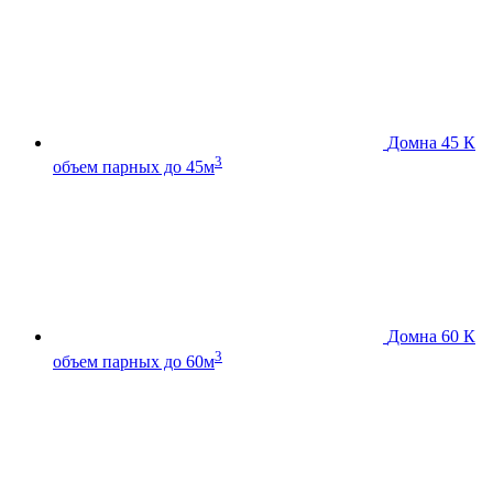
Домна 45 К
3
объем парных до 45м
Домна 60 К
3
объем парных до 60м