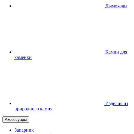
Дымоходы
Камни для
каменки
Изделия из
природного камня
Аксессуары
Запарник