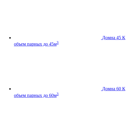
Домна 45 К
3
объем парных до 45м
Домна 60 К
3
объем парных до 60м