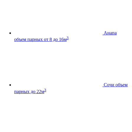
Анапа
3
объем парных от 8 до 16м
Сочи
объем
3
парных до 22м