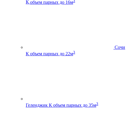
3
К
объем парных до 16м
Сочи
3
К
объем парных до 22м
3
Геленджик К
объем парных до 35м