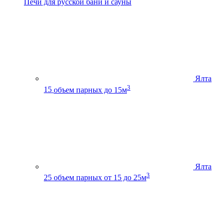
Печи для русской бани и сауны
Ялта
3
15
объем парных до 15м
Ялта
3
25
объем парных от 15 до 25м