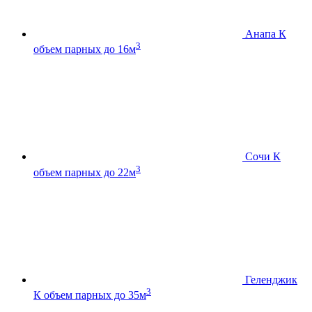
Анапа К
3
объем парных до 16м
Сочи К
3
объем парных до 22м
Геленджик
3
К
объем парных до 35м