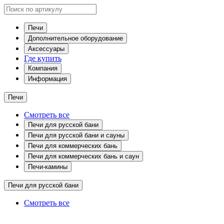
Печи
Дополнительное оборудование
Аксессуары
Где купить
Компания
Информация
Печи
Смотреть все
Печи для русской бани
Печи для русской бани и сауны
Печи для коммерческих бань
Печи для коммерческих бань и саун
Печи-камины
Печи для русской бани
Смотреть все