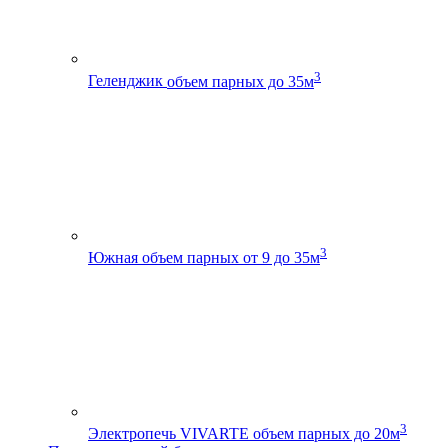
3
Геленджик
объем парных до 35м
3
Южная
объем парных от 9 до 35м
3
Электропечь VIVARTE
объем парных до 20м