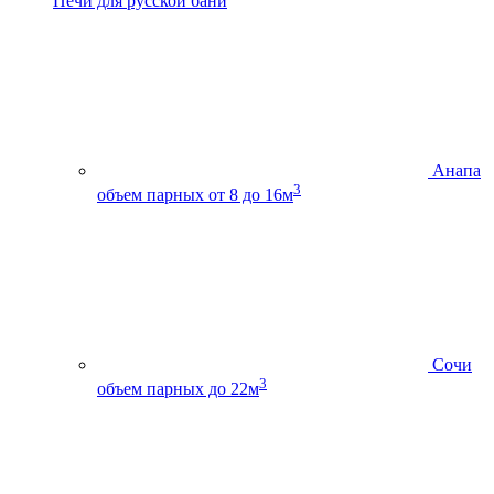
Печи для русской бани
Анапа
3
объем парных от 8 до 16м
Сочи
3
объем парных до 22м