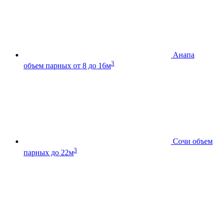
Анапа
3
объем парных от 8 до 16м
Сочи
объем
3
парных до 22м