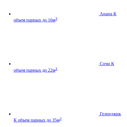
Анапа К
3
объем парных до 16м
Сочи К
3
объем парных до 22м
Геленджик
3
К
объем парных до 35м