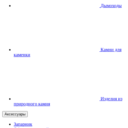
Дымоходы
Камни для
каменки
Изделия из
природного камня
Аксессуары
Запарник