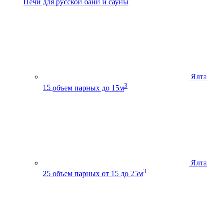
Печи для русской бани и сауны
Ялта
3
15
объем парных до 15м
Ялта
3
25
объем парных от 15 до 25м