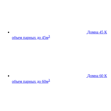
Домна 45 К
3
объем парных до 45м
Домна 60 К
3
объем парных до 60м