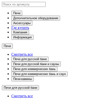
Печи
Дополнительное оборудование
Аксессуары
Где купить
Компания
Информация
Печи
Смотреть все
Печи для русской бани
Печи для русской бани и сауны
Печи для коммерческих бань
Печи для коммерческих бань и саун
Печи-камины
Печи для русской бани
Смотреть все