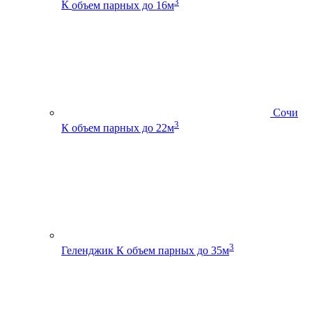
3
К
объем парных до 16м
Сочи
3
К
объем парных до 22м
3
Геленджик К
объем парных до 35м