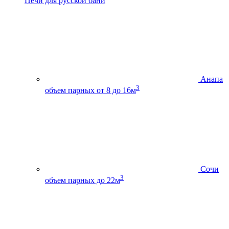
Печи для русской бани
Анапа
3
объем парных от 8 до 16м
Сочи
3
объем парных до 22м