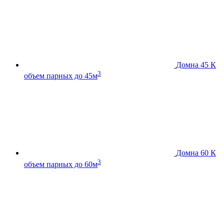
Домна 45 К
3
объем парных до 45м
Домна 60 К
3
объем парных до 60м