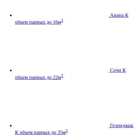
Анапа К
3
объем парных до 16м
Сочи К
3
объем парных до 22м
Геленджик
3
К
объем парных до 35м