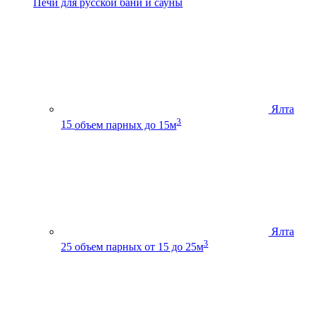
Печи для русской бани и сауны
Ялта
3
15
объем парных до 15м
Ялта
3
25
объем парных от 15 до 25м