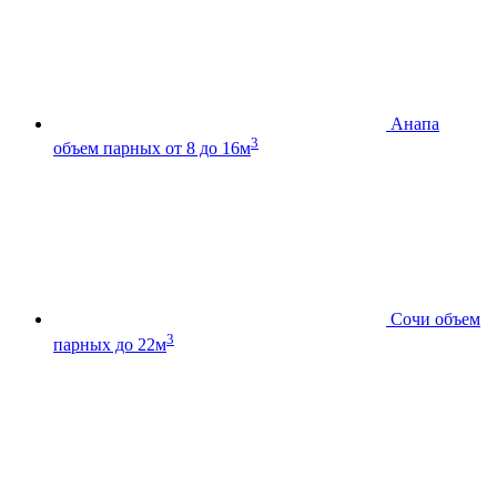
Анапа
3
объем парных от 8 до 16м
Сочи
объем
3
парных до 22м