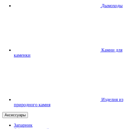
Дымоходы
Камни для
каменки
Изделия из
природного камня
Аксессуары
Запарник