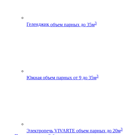
3
Геленджик
объем парных до 35м
3
Южная
объем парных от 9 до 35м
3
Электропечь VIVARTE
объем парных до 20м