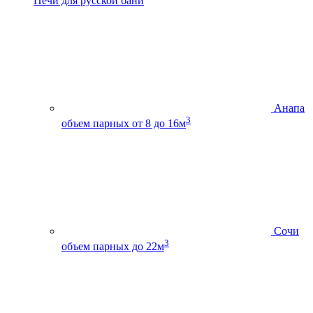
Печи для русской бани
Анапа
3
объем парных от 8 до 16м
Сочи
3
объем парных до 22м