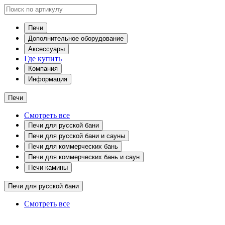
Печи
Дополнительное оборудование
Аксессуары
Где купить
Компания
Информация
Печи
Смотреть все
Печи для русской бани
Печи для русской бани и сауны
Печи для коммерческих бань
Печи для коммерческих бань и саун
Печи-камины
Печи для русской бани
Смотреть все