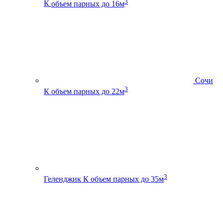
3
К
объем парных до 16м
Сочи
3
К
объем парных до 22м
3
Геленджик К
объем парных до 35м