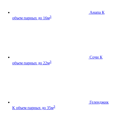
Анапа К
3
объем парных до 16м
Сочи К
3
объем парных до 22м
Геленджик
3
К
объем парных до 35м