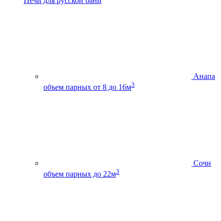
Печи для русской бани
Анапа
3
объем парных от 8 до 16м
Сочи
3
объем парных до 22м