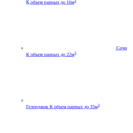
3
К
объем парных до 16м
Сочи
3
К
объем парных до 22м
3
Геленджик К
объем парных до 35м