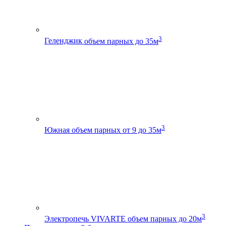
3
Геленджик
объем парных до 35м
3
Южная
объем парных от 9 до 35м
3
Электропечь VIVARTE
объем парных до 20м