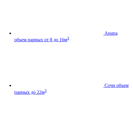
Анапа
3
объем парных от 8 до 16м
Сочи
объем
3
парных до 22м