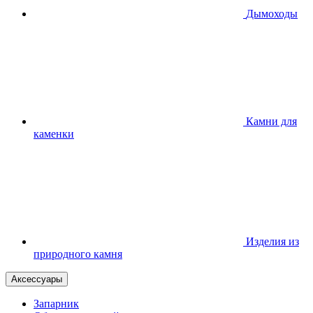
Дымоходы
Камни для
каменки
Изделия из
природного камня
Аксессуары
Запарник