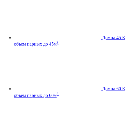
Домна 45 К
3
объем парных до 45м
Домна 60 К
3
объем парных до 60м