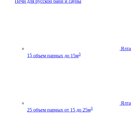
Печи для русской бани и сауны
Ялта
3
15
объем парных до 15м
Ялта
3
25
объем парных от 15 до 25м