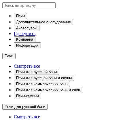
Печи
Дополнительное оборудование
Аксессуары
Где купить
Компания
Информация
Печи
Смотреть все
Печи для русской бани
Печи для русской бани и сауны
Печи для коммерческих бань
Печи для коммерческих бань и саун
Печи-камины
Печи для русской бани
Смотреть все