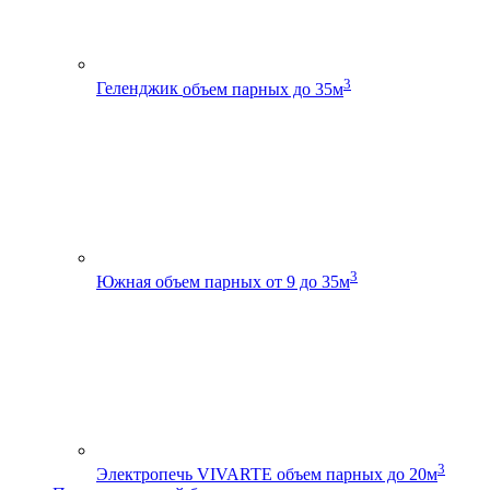
3
Геленджик
объем парных до 35м
3
Южная
объем парных от 9 до 35м
3
Электропечь VIVARTE
объем парных до 20м