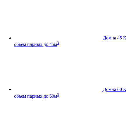
Домна 45 К
3
объем парных до 45м
Домна 60 К
3
объем парных до 60м