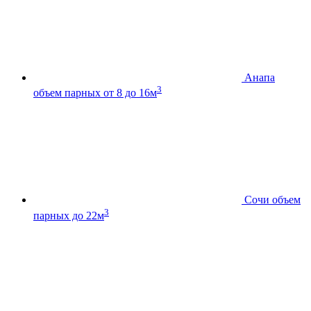
Анапа
3
объем парных от 8 до 16м
Сочи
объем
3
парных до 22м