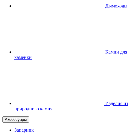
Дымоходы
Камни для
каменки
Изделия из
природного камня
Аксессуары
Запарник