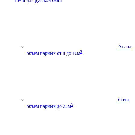
Печи для русской бани
Анапа
3
объем парных от 8 до 16м
Сочи
3
объем парных до 22м