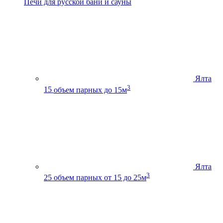
Печи для русской бани и сауны
Ялта
3
15
объем парных до 15м
Ялта
3
25
объем парных от 15 до 25м