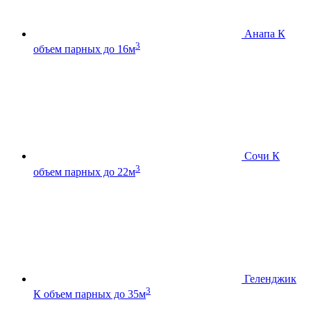
Анапа К
3
объем парных до 16м
Сочи К
3
объем парных до 22м
Геленджик
3
К
объем парных до 35м