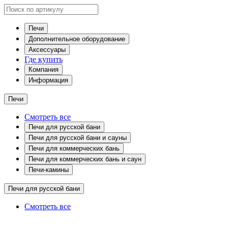
Печи
Дополнительное оборудование
Аксессуары
Где купить
Компания
Информация
Печи
Смотреть все
Печи для русской бани
Печи для русской бани и сауны
Печи для коммерческих бань
Печи для коммерческих бань и саун
Печи-камины
Печи для русской бани
Смотреть все