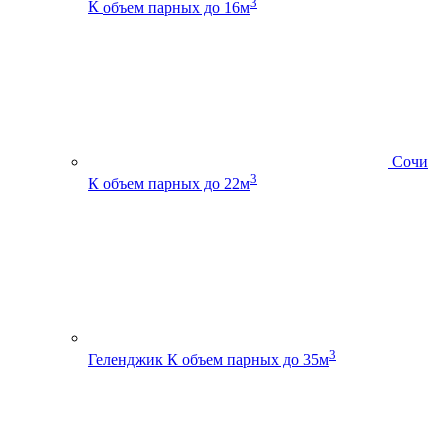
3
К
объем парных до 16м
Сочи
3
К
объем парных до 22м
3
Геленджик К
объем парных до 35м