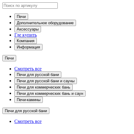
Печи
Дополнительное оборудование
Аксессуары
Где купить
Компания
Информация
Печи
Смотреть все
Печи для русской бани
Печи для русской бани и сауны
Печи для коммерческих бань
Печи для коммерческих бань и саун
Печи-камины
Печи для русской бани
Смотреть все