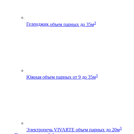
3
Геленджик
объем парных до 35м
3
Южная
объем парных от 9 до 35м
3
Электропечь VIVARTE
объем парных до 20м