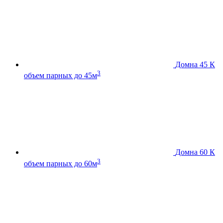
Домна 45 К
3
объем парных до 45м
Домна 60 К
3
объем парных до 60м