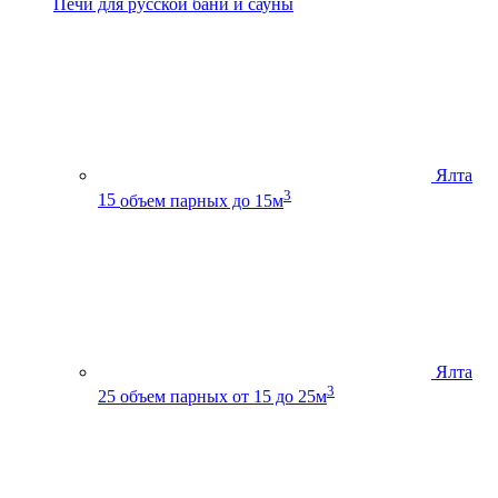
Печи для русской бани и сауны
Ялта
3
15
объем парных до 15м
Ялта
3
25
объем парных от 15 до 25м