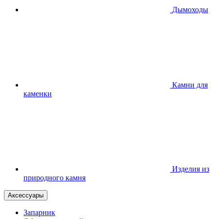
Дымоходы
Камни для
каменки
Изделия из
природного камня
Аксессуары
Запарник