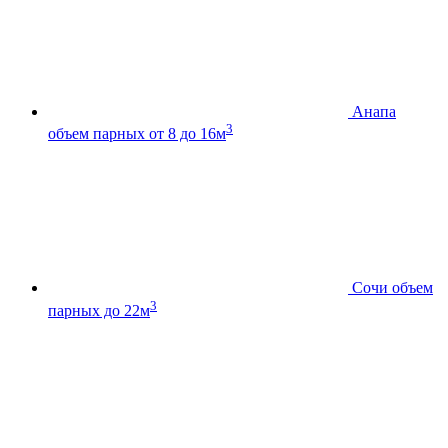
Анапа
3
объем парных от 8 до 16м
Сочи
объем
3
парных до 22м