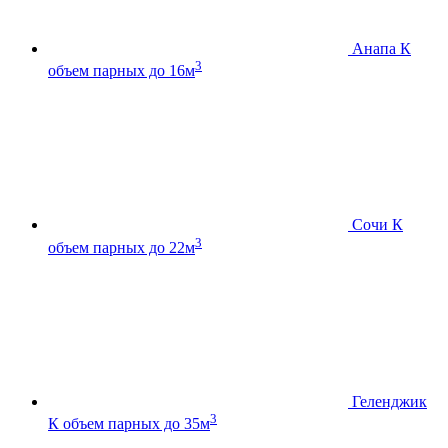
Анапа К
3
объем парных до 16м
Сочи К
3
объем парных до 22м
Геленджик
3
К
объем парных до 35м