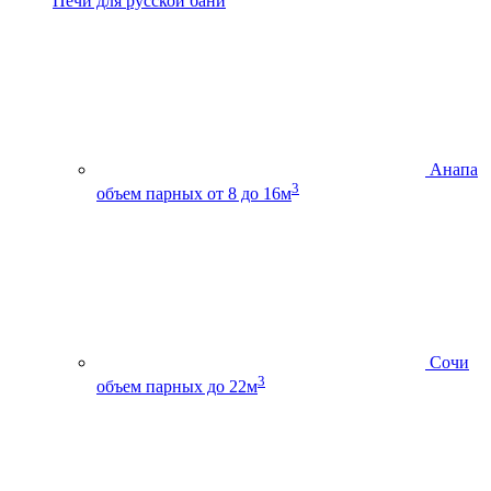
Печи для русской бани
Анапа
3
объем парных от 8 до 16м
Сочи
3
объем парных до 22м