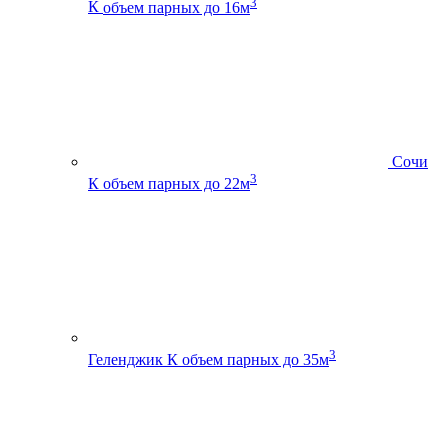
3
К
объем парных до 16м
Сочи
3
К
объем парных до 22м
3
Геленджик К
объем парных до 35м