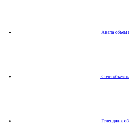
Анапа
объем 
Сочи
объем п
Геленджик
об