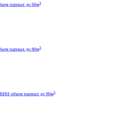
3
бъем парных до 60м
3
бъем парных до 80м
3
 ТВИН
объем парных до 90м