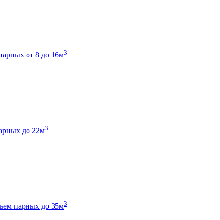
3
парных от 8 до 16м
3
арных до 22м
3
ъем парных до 35м