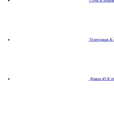
Сочи К
объем
Геленджик К
Домна 45 К
о