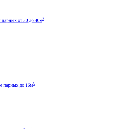
3
 парных от 30 до 40м
3
м парных до 16м
3