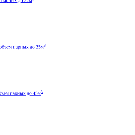
 парных до 22м
3
объем парных до 35м
3
бъем парных до 45м