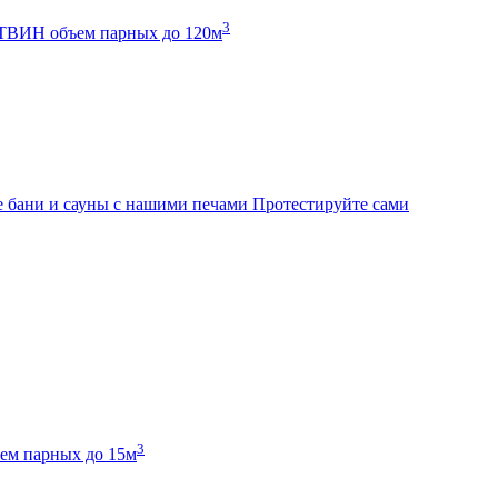
3
К ТВИН
объем парных до 120м
 бани и сауны с нашими печами
Протестируйте сами
3
ем парных до 15м