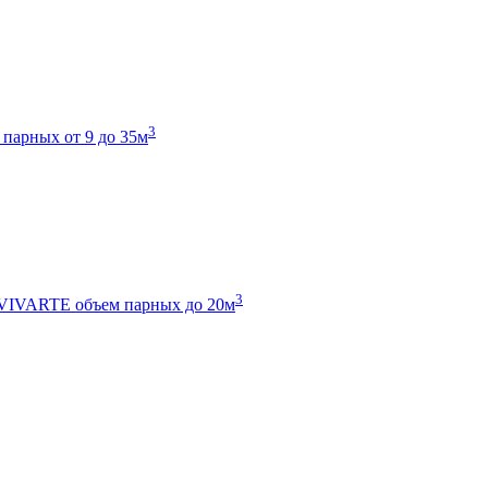
3
 парных от 9 до 35м
3
 VIVARTE
объем парных до 20м