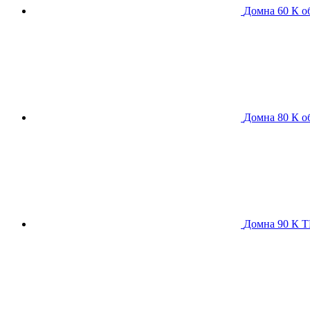
Домна 60 К
о
Домна 80 К
о
Домна 90 К