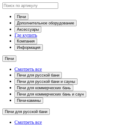
Печи
Дополнительное оборудование
Аксессуары
Где купить
Компания
Информация
Печи
Смотреть все
Печи для русской бани
Печи для русской бани и сауны
Печи для коммерческих бань
Печи для коммерческих бань и саун
Печи-камины
Печи для русской бани
Смотреть все