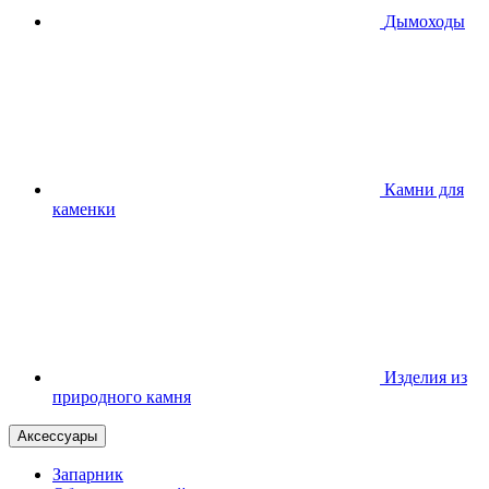
Дымоходы
Камни для
каменки
Изделия из
природного камня
Аксессуары
Запарник