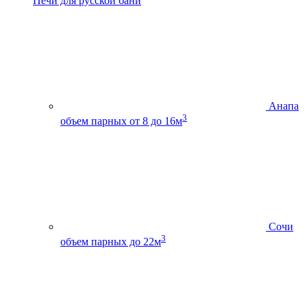
Печи для русской бани
Анапа
3
объем парных от 8 до 16м
Сочи
3
объем парных до 22м