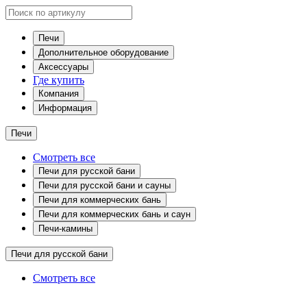
Печи
Дополнительное оборудование
Аксессуары
Где купить
Компания
Информация
Печи
Смотреть все
Печи для русской бани
Печи для русской бани и сауны
Печи для коммерческих бань
Печи для коммерческих бань и саун
Печи-камины
Печи для русской бани
Смотреть все