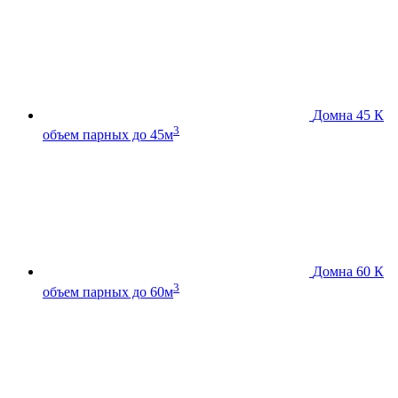
Домна 45 К
3
объем парных до 45м
Домна 60 К
3
объем парных до 60м