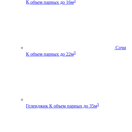
3
К
объем парных до 16м
Сочи
3
К
объем парных до 22м
3
Геленджик К
объем парных до 35м