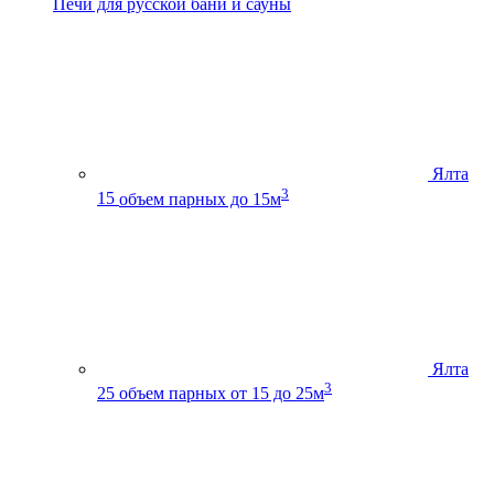
Печи для русской бани и сауны
Ялта
3
15
объем парных до 15м
Ялта
3
25
объем парных от 15 до 25м