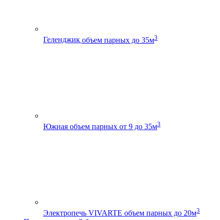
3
Геленджик
объем парных до 35м
3
Южная
объем парных от 9 до 35м
3
Электропечь VIVARTE
объем парных до 20м