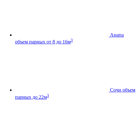
Анапа
3
объем парных от 8 до 16м
Сочи
объем
3
парных до 22м