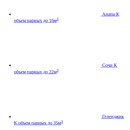
Анапа К
3
объем парных до 16м
Сочи К
3
объем парных до 22м
Геленджик
3
К
объем парных до 35м