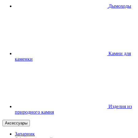
Дымоходы
Камни для
каменки
Изделия из
природного камня
Аксессуары
Запарник