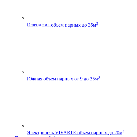
3
Геленджик
объем парных до 35м
3
Южная
объем парных от 9 до 35м
3
Электропечь VIVARTE
объем парных до 20м