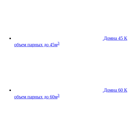
Домна 45 К
3
объем парных до 45м
Домна 60 К
3
объем парных до 60м