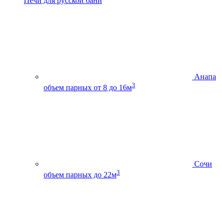
Печи для русской бани
Анапа
3
объем парных от 8 до 16м
Сочи
3
объем парных до 22м