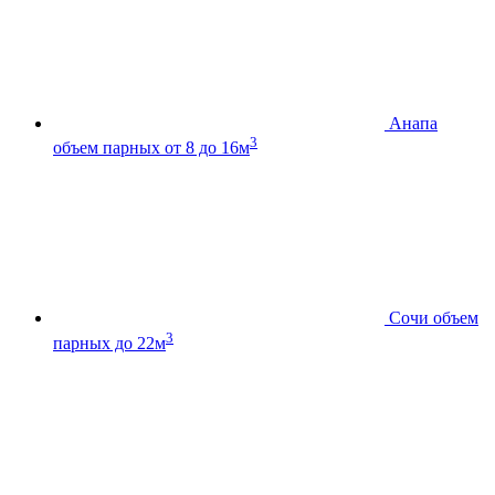
Анапа
3
объем парных от 8 до 16м
Сочи
объем
3
парных до 22м