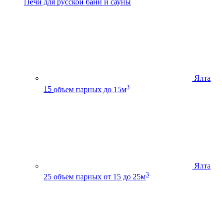
Печи для русской бани и сауны
Ялта
3
15
объем парных до 15м
Ялта
3
25
объем парных от 15 до 25м