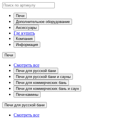
Печи
Дополнительное оборудование
Аксессуары
Где купить
Компания
Информация
Печи
Смотреть все
Печи для русской бани
Печи для русской бани и сауны
Печи для коммерческих бань
Печи для коммерческих бань и саун
Печи-камины
Печи для русской бани
Смотреть все