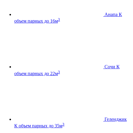
Анапа К
3
объем парных до 16м
Сочи К
3
объем парных до 22м
Геленджик
3
К
объем парных до 35м