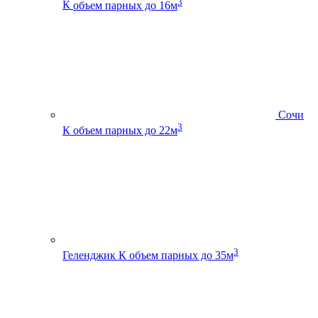
3
К
объем парных до 16м
Сочи
3
К
объем парных до 22м
3
Геленджик К
объем парных до 35м