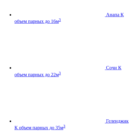
Анапа К
3
объем парных до 16м
Сочи К
3
объем парных до 22м
Геленджик
3
К
объем парных до 35м