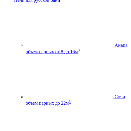
Печи для русской бани
Анапа
3
объем парных от 8 до 16м
Сочи
3
объем парных до 22м