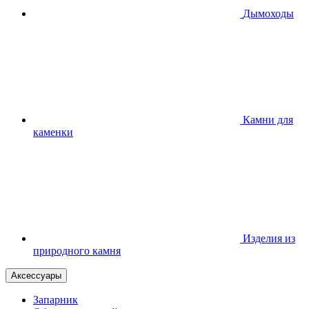
Дымоходы
Камни для
каменки
Изделия из
природного камня
Аксессуары
Запарник