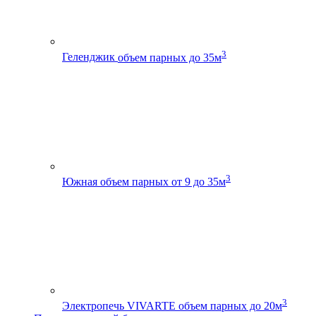
3
Геленджик
объем парных до 35м
3
Южная
объем парных от 9 до 35м
3
Электропечь VIVARTE
объем парных до 20м