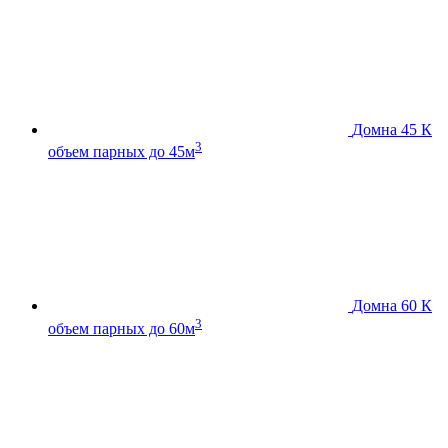
Домна 45 К
3
объем парных до 45м
Домна 60 К
3
объем парных до 60м