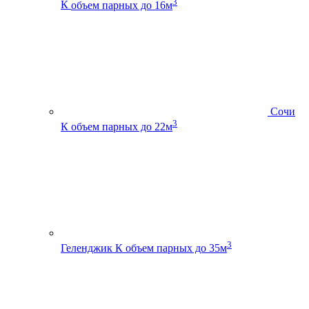
3
К
объем парных до 16м
Сочи
3
К
объем парных до 22м
3
Геленджик К
объем парных до 35м