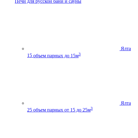
Печи для русской бани и сауны
Ялта
3
15
объем парных до 15м
Ялта
3
25
объем парных от 15 до 25м