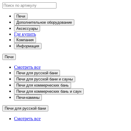
Печи
Дополнительное оборудование
Аксессуары
Где купить
Компания
Информация
Печи
Смотреть все
Печи для русской бани
Печи для русской бани и сауны
Печи для коммерческих бань
Печи для коммерческих бань и саун
Печи-камины
Печи для русской бани
Смотреть все