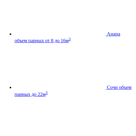
Анапа
3
объем парных от 8 до 16м
Сочи
объем
3
парных до 22м