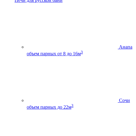
Печи для русской бани
Анапа
3
объем парных от 8 до 16м
Сочи
3
объем парных до 22м