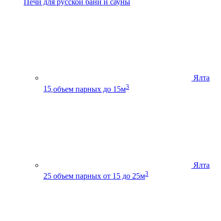
Печи для русской бани и сауны
Ялта
3
15
объем парных до 15м
Ялта
3
25
объем парных от 15 до 25м