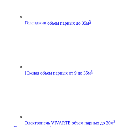
3
Геленджик
объем парных до 35м
3
Южная
объем парных от 9 до 35м
3
Электропечь VIVARTE
объем парных до 20м