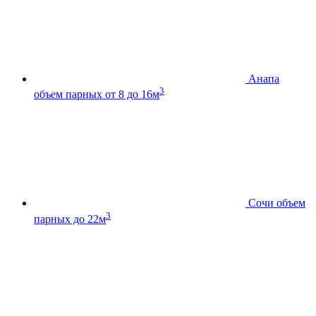
Анапа
3
объем парных от 8 до 16м
Сочи
объем
3
парных до 22м