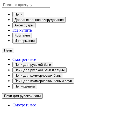
Печи
Дополнительное оборудование
Аксессуары
Где купить
Компания
Информация
Печи
Смотреть все
Печи для русской бани
Печи для русской бани и сауны
Печи для коммерческих бань
Печи для коммерческих бань и саун
Печи-камины
Печи для русской бани
Смотреть все