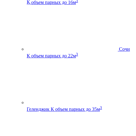
3
К
объем парных до 16м
Сочи
3
К
объем парных до 22м
3
Геленджик К
объем парных до 35м