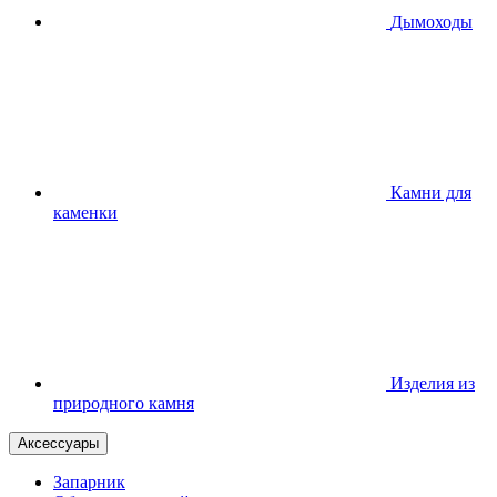
Дымоходы
Камни для
каменки
Изделия из
природного камня
Аксессуары
Запарник