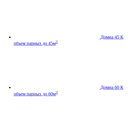
Домна 45 К
3
объем парных до 45м
Домна 60 К
3
объем парных до 60м