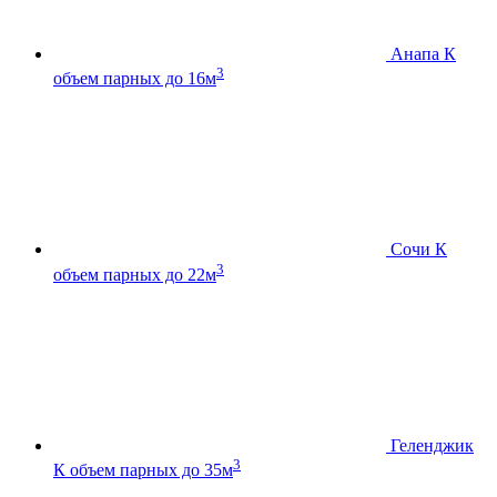
Анапа К
3
объем парных до 16м
Сочи К
3
объем парных до 22м
Геленджик
3
К
объем парных до 35м