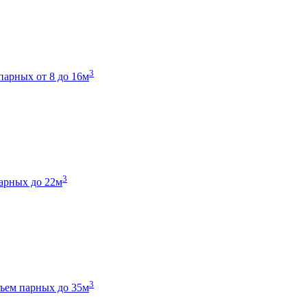
3
парных от 8 до 16м
3
арных до 22м
3
ъем парных до 35м