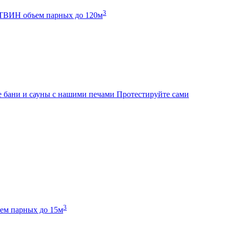
3
К ТВИН
объем парных до 120м
 бани и сауны с нашими печами
Протестируйте сами
3
ем парных до 15м