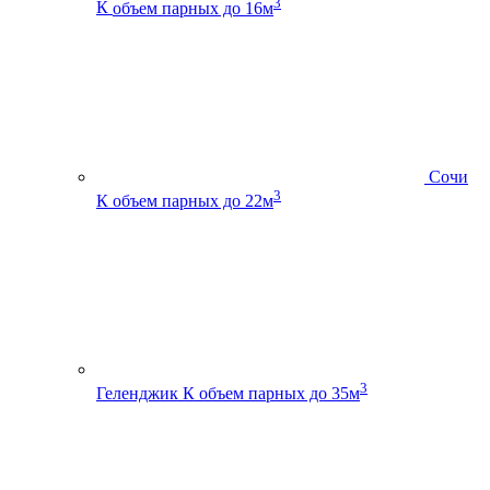
3
К
объем парных до 16м
Сочи
3
К
объем парных до 22м
3
Геленджик К
объем парных до 35м