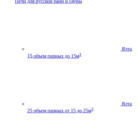
Печи для русской бани и сауны
Ялта
3
15
объем парных до 15м
Ялта
3
25
объем парных от 15 до 25м