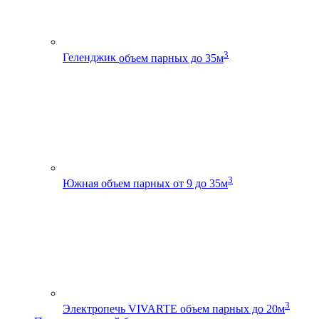
3
Геленджик
объем парных до 35м
3
Южная
объем парных от 9 до 35м
3
Электропечь VIVARTE
объем парных до 20м