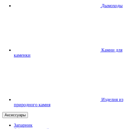
Дымоходы
Камни для
каменки
Изделия из
природного камня
Аксессуары
Запарник