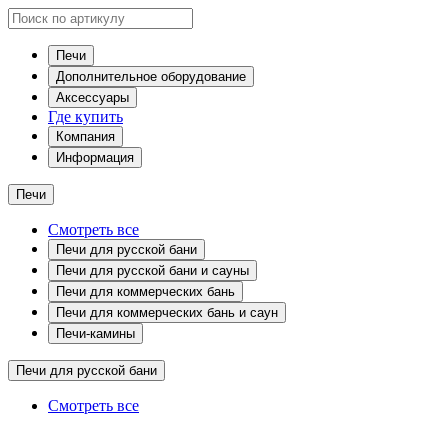
Печи
Дополнительное оборудование
Аксессуары
Где купить
Компания
Информация
Печи
Смотреть все
Печи для русской бани
Печи для русской бани и сауны
Печи для коммерческих бань
Печи для коммерческих бань и саун
Печи-камины
Печи для русской бани
Смотреть все