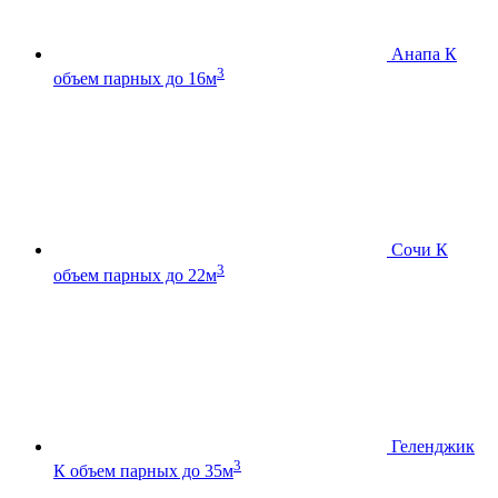
Анапа К
3
объем парных до 16м
Сочи К
3
объем парных до 22м
Геленджик
3
К
объем парных до 35м