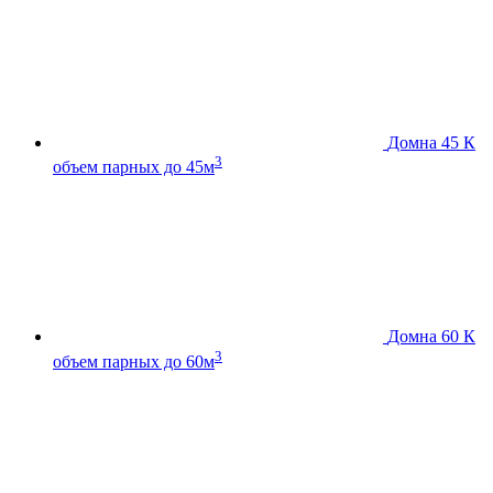
Домна 45 К
3
объем парных до 45м
Домна 60 К
3
объем парных до 60м