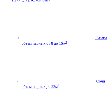
Печи для русской бани
Анапа
3
объем парных от 8 до 16м
Сочи
3
объем парных до 22м