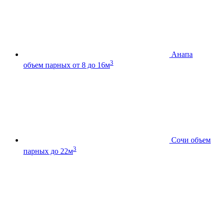
Анапа
3
объем парных от 8 до 16м
Сочи
объем
3
парных до 22м