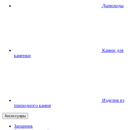
Дымоходы
Камни для
каменки
Изделия из
природного камня
Аксессуары
Запарник