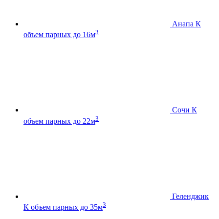
Анапа К
3
объем парных до 16м
Сочи К
3
объем парных до 22м
Геленджик
3
К
объем парных до 35м