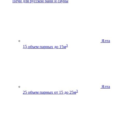
Печи для русской бани и сауны
Ялта
3
15
объем парных до 15м
Ялта
3
25
объем парных от 15 до 25м