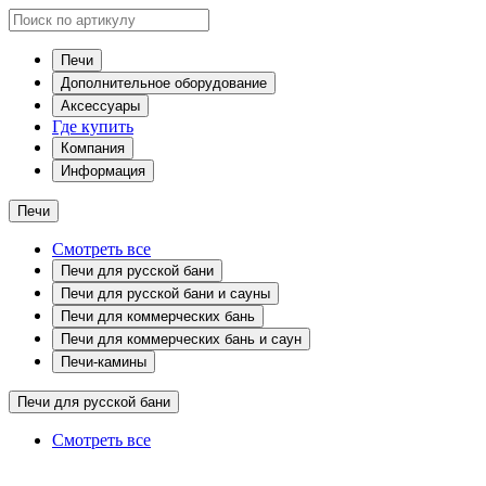
Печи
Дополнительное оборудование
Аксессуары
Где купить
Компания
Информация
Печи
Смотреть все
Печи для русской бани
Печи для русской бани и сауны
Печи для коммерческих бань
Печи для коммерческих бань и саун
Печи-камины
Печи для русской бани
Смотреть все