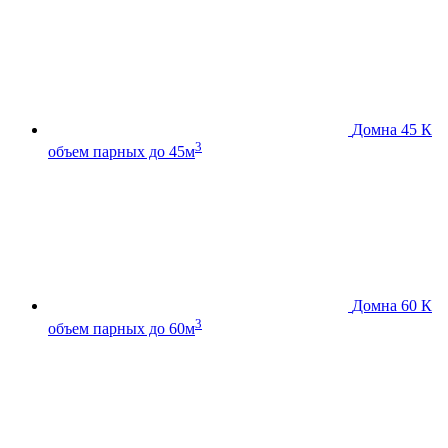
Домна 45 К
3
объем парных до 45м
Домна 60 К
3
объем парных до 60м