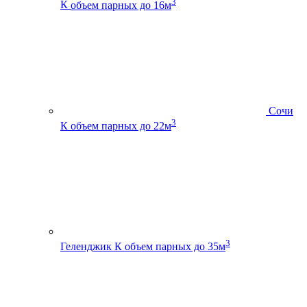
3
К
объем парных до 16м
Сочи
3
К
объем парных до 22м
3
Геленджик К
объем парных до 35м