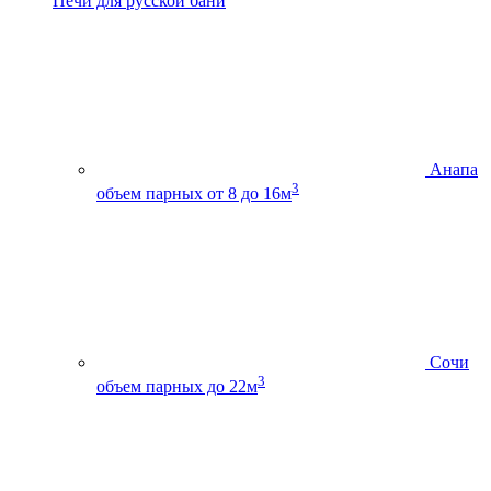
Печи для русской бани
Анапа
3
объем парных от 8 до 16м
Сочи
3
объем парных до 22м