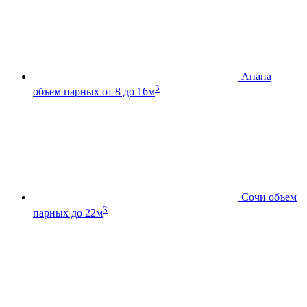
Анапа
3
объем парных от 8 до 16м
Сочи
объем
3
парных до 22м