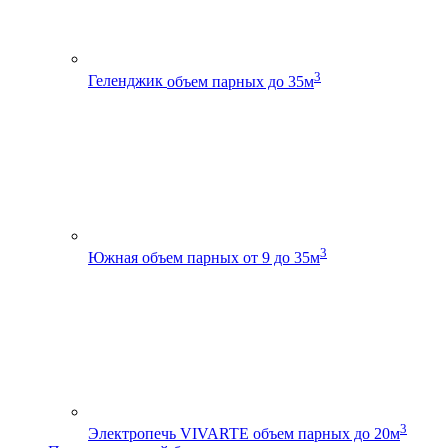
3
Геленджик
объем парных до 35м
3
Южная
объем парных от 9 до 35м
3
Электропечь VIVARTE
объем парных до 20м